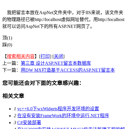
我把留言本放在AspNet文件夹中，对于IIS来说，该文件夹
的物理路径已被
http://localhost
虚拟网址替代，用
http://localhost
就可以访问AspNet下的所有ASP.NET网页了。
顶(1)
踩(0)
【
搜索相关内容
】[
打印
] [
关闭
]
上一篇：
第三章 设计ASP.NET留言本数据库
下一篇：
用DW MX打造基于ACCESS的ASP.NET留言本
您可能还会对下面的文章感兴趣：
相关文章
1
vc++6.0下wxWidgets程序开发环境的设置
2
在没有安装FrameWork的环境中运行.NET程序
3
C#安装部署