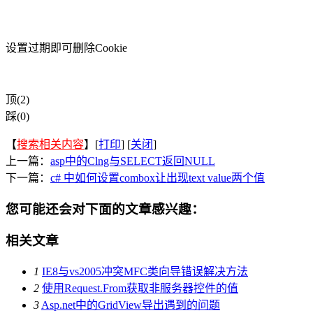
设置过期即可删除Cookie
顶(2)
踩(0)
【
搜索相关内容
】[
打印
] [
关闭
]
上一篇：
asp中的Clng与SELECT返回NULL
下一篇：
c# 中如何设置combox让出现text value两个值
您可能还会对下面的文章感兴趣：
相关文章
1
IE8与vs2005冲突MFC类向导错误解决方法
2
使用Request.From获取非服务器控件的值
3
Asp.net中的GridView导出遇到的问题