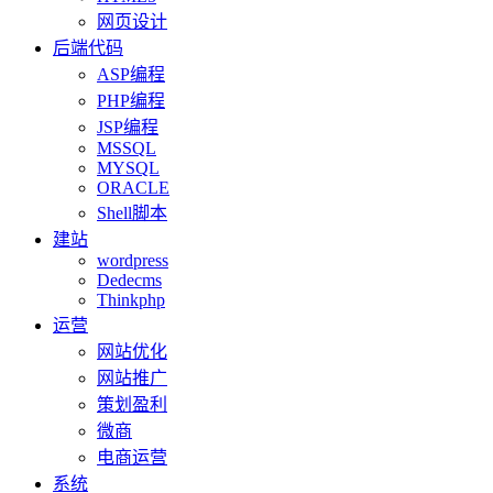
网页设计
后端代码
ASP编程
PHP编程
JSP编程
MSSQL
MYSQL
ORACLE
Shell脚本
建站
wordpress
Dedecms
Thinkphp
运营
网站优化
网站推广
策划盈利
微商
电商运营
系统