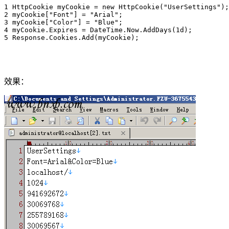
1 HttpCookie myCookie = new HttpCookie("UserSettings");
2 myCookie["Font"] = "Arial";
3 myCookie["Color"] = "Blue";
4 myCookie.Expires = DateTime.Now.AddDays(1d);
5 Response.Cookies.Add(myCookie);
效果：