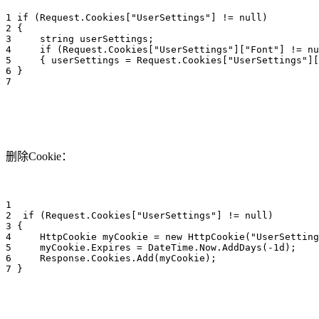
1 if (Request.Cookies["UserSettings"] != null)
2 {
3     string userSettings;
4     if (Request.Cookies["UserSettings"]["Font"] != nu
5     { userSettings = Request.Cookies["UserSettings"][
6 }
7  
删除Cookie：
1 
2  if (Request.Cookies["UserSettings"] != null)
3 {
4     HttpCookie myCookie = new HttpCookie("UserSetting
5     myCookie.Expires = DateTime.Now.AddDays(-1d);
6     Response.Cookies.Add(myCookie);
7 }