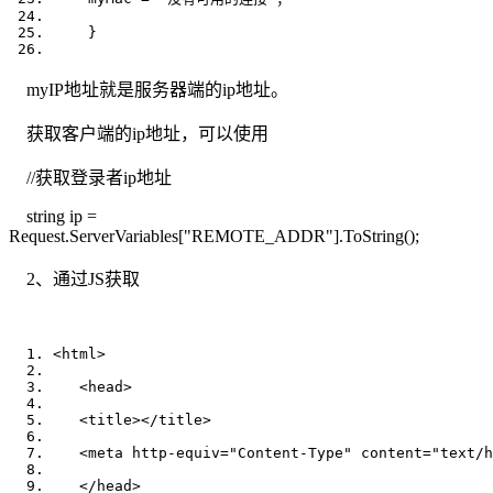
    }  
myIP地址就是服务器端的ip地址。
获取客户端的ip地址，可以使用
//获取登录者ip地址
string ip =
Request.ServerVariables["REMOTE_ADDR"].ToString();
2、通过JS获取
<
html
>
<
head
>
<
title
>
</
title
>
<
meta
http-equiv
=
"Content-Type"
content
=
"text/h
</
head
>