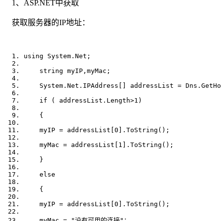
1、ASP.NET中获取
获取服务器的IP地址：
using
 System.Net;  
string
 myIP,myMac;  
    System.Net.IPAddress[] addressList = Dns.GetHo
if
 ( addressList.Length>1)  
    {  
    myIP = addressList[0].ToString();  
    myMac = addressList[1].ToString();  
    }  
else
    {  
    myIP = addressList[0].ToString();  
    myMac = 
"没有可用的连接"
；  