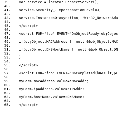
   var 
service
 = 
locator
.ConnectServer();  
service.Security_.ImpersonationLevel
=
3
;  
   service.InstancesOfAsync(foo, 'Win32_NetworkAda
</
script
>
<
script
FOR
=
"foo"
EVENT
=
"OnObjectReady(objObjec
   if(objObject.MACAddress != null &&objObject.MAC
   if(objObject.DNSHostName != null &&objObject.DN
   }  
</
script
>
<
script
FOR
=
"foo"
EVENT
=
"OnCompleted(hResult,pE
myForm.macAddress.value
=
sMacAddr
;  
myForm.ipAddress.value
=
sIPAddr
;  
myForm.hostName.value
=
sDNSName
;  
</
script
>