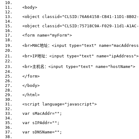
<
body
>
<
object
classid
=
"CLSID:76A64158-CB41-11D1-8B02-
<
object
classid
=
"CLSID:75718C9A-F029-11d1-A1AC-
<
form
name
=
"myForm"
>
<
br
>
MAC地址：
<
input
type
=
"text"
name
=
"macAddress
<
br
>
IP地址：
<
input
type
=
"text"
name
=
"ipAddress"
>
<
br
>
主机名：
<
input
type
=
"text"
name
=
"hostName"
>
</
form
>
</
body
>
</
html
>
<
script
language
=
"javascript"
>
   var 
sMacAddr
=
""
;  
   var 
sIPAddr
=
""
;  
   var 
sDNSName
=
""
;  