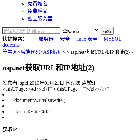
免费域名
免费赠品
独立服务器
搜索
快捷搜索：
服务器
安全
linux 安全
MYSQL
dedecms
笨牛网
>
后端代码
>
ASP编程
> > asp.net获取URL和IP地址(2) >
asp.net获取URL和IP地址(2)
发布者: spid
2010年01月21日
围观
次
点赞:1
>
thisUPage:
</
td
>
<
td
>
[" + thisUPage + "]
</
td
>
</
tr
>
"
document.write( strwrite );
</
script
>
<
tr
>
<
td
>
获取IP