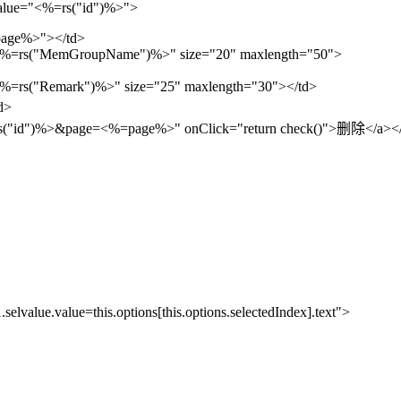
alue="<%=rs("id")%>">
=page%>"></td>
"<%=rs("MemGroupName")%>" size="20" maxlength="50">
%=rs("Remark")%>" size="25" maxlength="30"></td>
d>
("id")%>&page=<%=page%>" onClick="return check()">删除</a></
lue.value=this.options[this.options.selectedIndex].text">