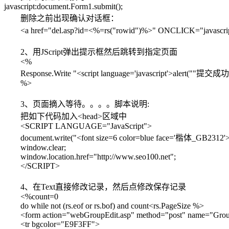
javascript:document.Form1.submit();
删除之前出现确认对话框：
<a href="del.asp?id=<%=rs("rowid")%>" ONCLICK="javas
2、用JScript弹出提示框然后跳转到指定页面
<%
Response.Write "<script language='javascript'>alert(""提交成功!""
%>
3、页面摘入等待。。。。脚本说明:
把如下代码加入<head>区域中
<SCRIPT LANGUAGE="JavaScript">
document.write("<font size=6 color=blue face='楷体_GB2
window.clear;
window.location.href="http://www.seo100.net";
</SCRIPT>
4、在Text直接修改记录，然后点修改保存记录
<%count=0
do while not (rs.eof or rs.bof) and count<rs.PageSize %>
<form action="webGroupEdit.asp" method="post" name="GroupE
<tr bgcolor="E9F3FF">