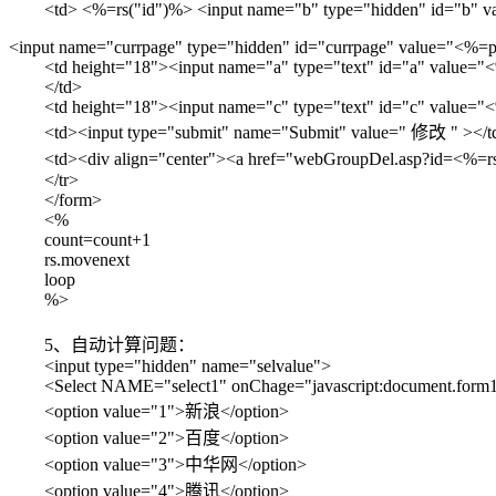
<td> <%=rs("id")%> <input name="b" type="hidden" id="b" v
<input name="currpage" type="hidden" id="currpage" value="<%
<td height="18"><input name="a" type="text" id="a" value=
</td>
<td height="18"><input name="c" type="text" id="c" value="<
<td><input type="submit" name="Submit" value=" 修改 " ></t
<td><div align="center"><a href="webGroupDel.asp?id=<%=rs
</tr>
</form>
<%
count=count+1
rs.movenext
loop
%>
5、自动计算问题：
<input type="hidden" name="selvalue">
<Select NAME="select1" onChage="javascript:document.form1.selva
<option value="1">新浪</option>
<option value="2">百度</option>
<option value="3">中华网</option>
<option value="4">腾讯</option>