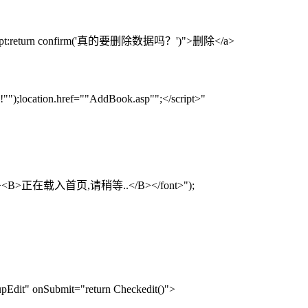
cript:return confirm('真的要删除数据吗？')">删除</a>
);location.href=""AddBook.asp"";</script>"
312'><B>正在载入首页,请稍等..</B></font>");
dit" onSubmit="return Checkedit()">