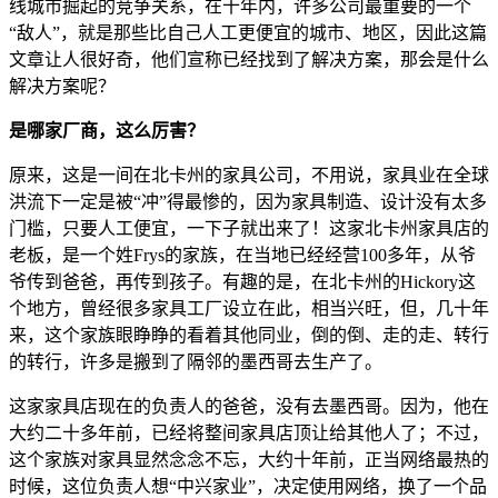
线城市掘起的竞争关系，在十年内，许多公司最重要的一个
“敌人”，就是那些比自己人工更便宜的城市、地区，因此这篇
文章让人很好奇，他们宣称已经找到了解决方案，那会是什么
解决方案呢？
是哪家厂商，这么厉害？
原来，这是一间在北卡州的家具公司，不用说，家具业在全球
洪流下一定是被“冲”得最惨的，因为家具制造、设计没有太多
门槛，只要人工便宜，一下子就出来了！这家北卡州家具店的
老板，是一个姓Frys的家族，在当地已经经营100多年，从爷
爷传到爸爸，再传到孩子。有趣的是，在北卡州的Hickory这
个地方，曾经很多家具工厂设立在此，相当兴旺，但，几十年
来，这个家族眼睁睁的看着其他同业，倒的倒、走的走、转行
的转行，许多是搬到了隔邻的墨西哥去生产了。
这家家具店现在的负责人的爸爸，没有去墨西哥。因为，他在
大约二十多年前，已经将整间家具店顶让给其他人了；不过，
这个家族对家具显然念念不忘，大约十年前，正当网络最热的
时候，这位负责人想“中兴家业”，决定使用网络，换了一个品