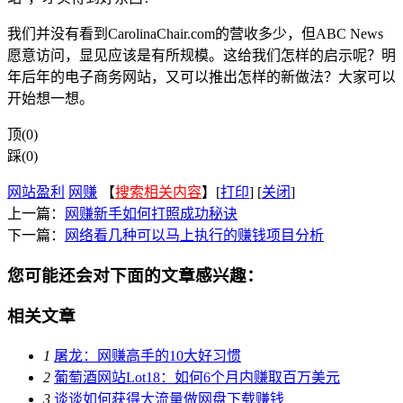
我们并没有看到CarolinaChair.com的营收多少，但ABC News
愿意访问，显见应该是有所规模。这给我们怎样的启示呢？明
年后年的电子商务网站，又可以推出怎样的新做法？大家可以
开始想一想。
顶(0)
踩(0)
网站盈利
网赚
【
搜索相关内容
】[
打印
] [
关闭
]
上一篇：
网赚新手如何打照成功秘诀
下一篇：
网络看几种可以马上执行的赚钱项目分析
您可能还会对下面的文章感兴趣：
相关文章
1
屠龙：网赚高手的10大好习惯
2
葡萄酒网站Lot18：如何6个月内赚取百万美元
3
谈谈如何获得大流量做网盘下载赚钱