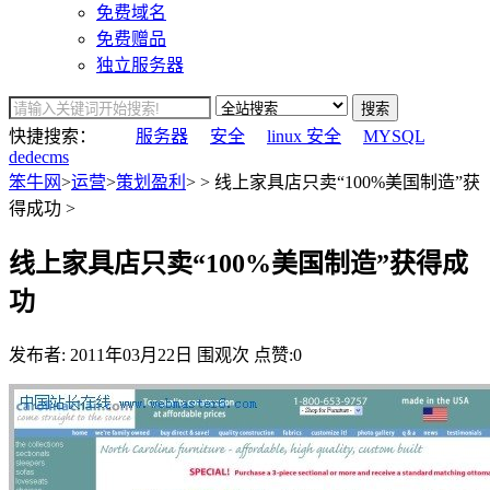
免费域名
免费赠品
独立服务器
搜索
快捷搜索：
服务器
安全
linux 安全
MYSQL
dedecms
笨牛网
>
运营
>
策划盈利
> > 线上家具店只卖“100%美国制造”获
得成功 >
线上家具店只卖“100%美国制造”获得成
功
发布者:
2011年03月22日
围观
次
点赞:0