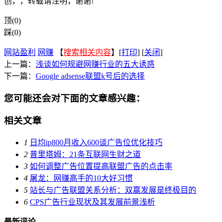
创，，转载请注明，谢谢!
顶(0)
踩(0)
网站盈利
网赚
【
搜索相关内容
】[
打印
] [
关闭
]
上一篇：
浅谈如何规避网赚行业的五大诱惑
下一篇：
Google adsense联盟k号后的选择
您可能还会对下面的文章感兴趣：
相关文章
1
日均ip800月收入600谈广告位优化技巧
2
普里塔姆：21条互联网生财之道
3
如何调整广告位置提高联盟广告的点击率
4
屠龙：网赚高手的10大好习惯
5
站长与广告联盟关系分析：双赢发展是终极目的
6
CPS广告行业现状及其发展前景浅析
最新评论