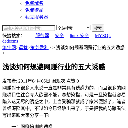
免费域名
免费赠品
独立服务器
搜索
快捷搜索：
服务器
安全
linux 安全
MYSQL
dedecms
笨牛网
>
运营
>
策划盈利
> > 浅谈如何规避网赚行业的五大诱惑
>
浅谈如何规避网赚行业的五大诱惑
发布者:
2011年04月06日
围观
次
点赞:0
网赚对于很多人来说一直是非常具有诱惑力的，而且很多的网
赚项目往往会令人欲罢不能，总想染指，可是一旦染指就容易
陷入这无尽的诱惑之中，上当受骗那就成了家常便饭了，笔者
曾经深陷其中，不过如今已经跳出来了，于是把我的防骗看法
写出来跟大家分享一下!
一：网赚培训的诱惑