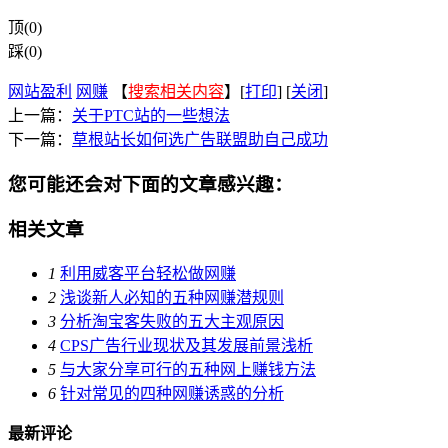
顶(0)
踩(0)
网站盈利
网赚
【
搜索相关内容
】[
打印
] [
关闭
]
上一篇：
关于PTC站的一些想法
下一篇：
草根站长如何选广告联盟助自己成功
您可能还会对下面的文章感兴趣：
相关文章
1
利用威客平台轻松做网赚
2
浅谈新人必知的五种网赚潜规则
3
分析淘宝客失败的五大主观原因
4
CPS广告行业现状及其发展前景浅析
5
与大家分享可行的五种网上赚钱方法
6
针对常见的四种网赚诱惑的分析
最新评论