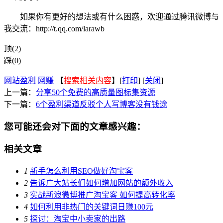
如果你有更好的想法或有什么困惑，欢迎通过腾讯微博与
我交流：http://t.qq.com/larawb
顶(2)
踩(0)
网站盈利
网赚
【
搜索相关内容
】[
打印
] [
关闭
]
上一篇：
分享50个免费的高质量图标集资源
下一篇：
6个盈利渠道反驳个人写博客没有钱途
您可能还会对下面的文章感兴趣：
相关文章
1
新手怎么利用SEO做好淘宝客
2
告诉广大站长们如何增加网站的额外收入
3
实战新浪微博推广淘宝客 如何提高转化率
4
如何利用非热门的关键词日赚100元
5
探讨：淘宝中小卖家的出路