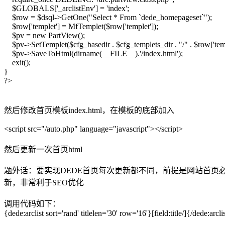
$GLOBALS['_arclistEnv'] = 'index';
$row = $dsql->GetOne("Select * From `dede_homepageset`");
$row['templet'] = MfTemplet($row['templet']);
$pv = new PartView();
$pv->SetTemplet($cfg_basedir . $cfg_templets_dir . "/" . $row['temp
$pv->SaveToHtml(dirname(__FILE__).'/index.html');
exit();
}
?>
然后修改首页模板index.html，在模板的底部加入
<script src="/auto.php" language="javascript"></script>
然后更新一次首页html
题外话：要实现DEDE首页每次更新都不同，前提是网站首页必须
新，非常利于SEO优化
调用代码如下：
{dede:arclist sort='rand' titlelen='30' row='16'}[field:title/]{/dede:arcli