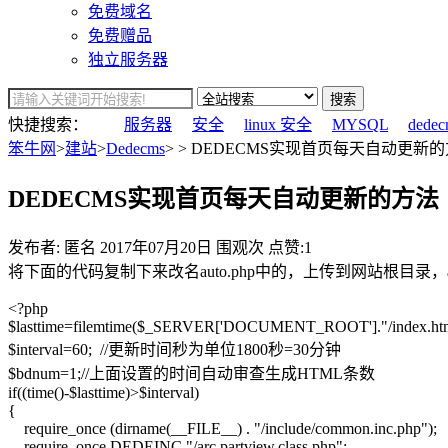
免费域名
免费赠品
独立服务器
搜索
快捷搜索：
服务器
安全
linux 安全
MYSQL
dedec
笨牛网
>
建站
>
Dedecms
> > DEDECMS实现首页每天自动更新的
DEDECMS实现首页每天自动更新的方法
发布者: 匿名
2017年07月20日
围观
次
点赞:1
将下面的代码复制下来改名auto.php中的，上传到网站根目录
<?php
$lasttime=filemtime($_SERVER['DOCUMENT_ROOT']."/index.htm
$interval=60; //更新时间秒为单位1800秒=30分钟
$bdnum=1;//上面设置的时间自动审查生成HTML条数
if((time()-$lasttime)>$interval)
{
require_once (dirname(__FILE__) . "/include/common.inc.php");
require_once DEDEINC."/arc.partview.class.php";