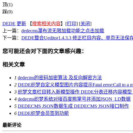
顶(1)
踩(0)
DEDE
更新
【
搜索相关内容
】[
打印
] [
关闭
]
上一篇：
dedecms瀑布流无限加载功能之点击加载
下一篇：
DEDE整合Ueditor1.4.3.3 修正栏目内容、单页
您可能还会对下面的文章感兴趣：
相关文章
1
dedecms的密码加密算法 及反向解密方法
2
DEDE织梦自定义模型图片内容提示Fatal error:Call to a member 
3
织梦文章栏目转入新模型操作 DEDE分表迁移内容模型
4
dedecms织梦系统对接百度熊掌号并添加JSON_LD数据
5
DEDECMS JSON数据生成 DEDECMS JSON接口制作
6
DEDE织梦会员签到功能
最新评论