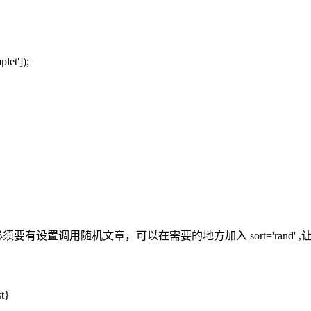
let']);
要有设置调用随机文章，可以在需要的地方加入 sort='rand
st}