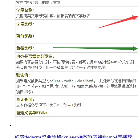
织梦dedecms整合添加ckplayer播放器支持flv,mp4等播放