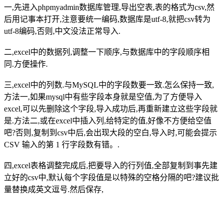
一,先进入phpmyadmin数据库管理,导出空表,表的格式为csv,然
后用记事本打开,注意要统一编码,数据库是utf-8,就把csv转为
utf-8编码,否则,中文没法正常导入.
二,excel中的数据列,调整一下顺序,与数据库中的字段顺序相
同.方便操作.
三,excel中的列数.与MySQL中的字段数要一致.怎么保持一致,
方法一,如果mysql中有些字段本身就是空值,为了方便导入
excel,可以先删除这个字段,导入成功后,再重新建立这些字段就
是.方法二,或在excel中插入列,给特定的值,好像不方便给空值
吧?否则,复制到csv中后,会出现大段的空白,导入时,可能会提示
CSV 输入的第 1 行字段数有错。.
四,excel表格调整完成后,把要导入的行列值,全部复制到事先建
立好的csv中,默认每个字段值是以特殊的空格分隔的吧?建议批
量替换成英文逗号.然后保存,