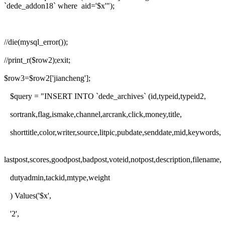
`dede_addon18` where aid='$x'");
//die(mysql_error());
//print_r($row2);exit;
$row3=$row2['jiancheng'];
$query = "INSERT INTO `dede_archives` (id,typeid,typeid2,
sortrank,flag,ismake,channel,arcrank,click,money,title,
shorttitle,color,writer,source,litpic,pubdate,senddate,mid,keywords,
lastpost,scores,goodpost,badpost,voteid,notpost,description,filename,
dutyadmin,tackid,mtype,weight
) Values('$x',
'2',