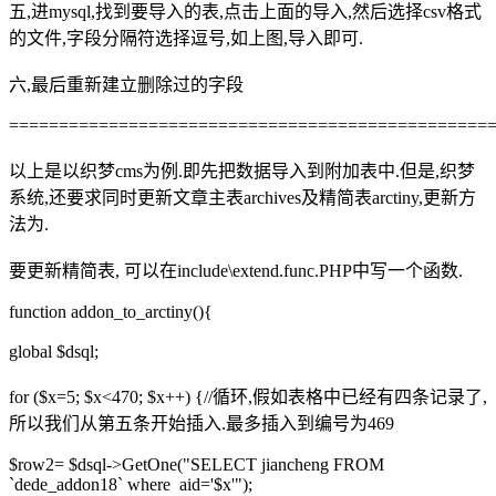
五,进mysql,找到要导入的表,点击上面的导入,然后选择csv格式
的文件,字段分隔符选择逗号,如上图,导入即可.
六,最后重新建立删除过的字段
================================================
以上是以织梦cms为例.即先把数据导入到附加表中.但是,织梦
系统,还要求同时更新文章主表archives及精简表arctiny,更新方
法为.
要更新精简表, 可以在include\extend.func.PHP中写一个函数.
function addon_to_arctiny(){
global $dsql;
for ($x=5; $x<470; $x++) {//循环,假如表格中已经有四条记录了,
所以我们从第五条开始插入.最多插入到编号为469
$row2= $dsql->GetOne("SELECT jiancheng FROM
`dede_addon18` where aid='$x'");