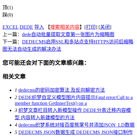
顶(1)
踩(0)
EXCEL
DEDE
导入
【
搜索相关内容
】[
打印
] [
关闭
]
上一篇：
dede自动批量提取文章第一张图片为缩略图
下一篇：
DEDECMS启用SSL和多站点支持HTTPS访问后缩略
图无法自动生成的解决办法
您可能还会对下面的文章感兴趣：
相关文章
1
dedecms的密码加密算法 及反向解密方法
2
DEDE织梦自定义模型图片内容提示Fatal error:Call to a
member function GetInnerText() on a
3
织梦文章栏目转入新模型操作 DEDE分表迁移内容模
型 内容转入新建模型的方法
4
dedecms织梦系统对接百度熊掌号并添加JSON_LD数据
5
DEDECMS JSON数据生成 DEDECMS JSON接口制作