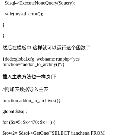
$dsql->ExecuteNoneQuery($query);
//die(mysql_error());
}
}
然后在模板中 这样就可以运行这个函数了.
{dede:global.cfg_webname runphp='yes'
function="addon_to_arctiny()"/}
插入主表方法也一样,如下
//附加表数据导入主表
function addon_to_archives(){
global $dsql;
for ($x=5; $x<470; $x++) {
$row2= $dsql->GetOne("SELECT jiancheng FROM