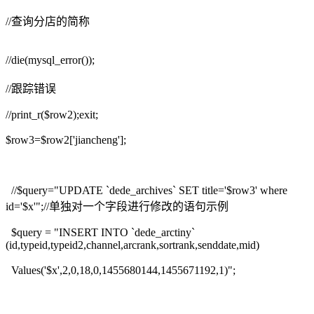
//查询分店的简称
//die(mysql_error());
//跟踪错误
//print_r($row2);exit;
$row3=$row2['jiancheng'];
//$query="UPDATE `dede_archives` SET title='$row3' where
id='$x'";//单独对一个字段进行修改的语句示例
$query = "INSERT INTO `dede_arctiny`
(id,typeid,typeid2,channel,arcrank,sortrank,senddate,mid)
Values('$x',2,0,18,0,1455680144,1455671192,1)";