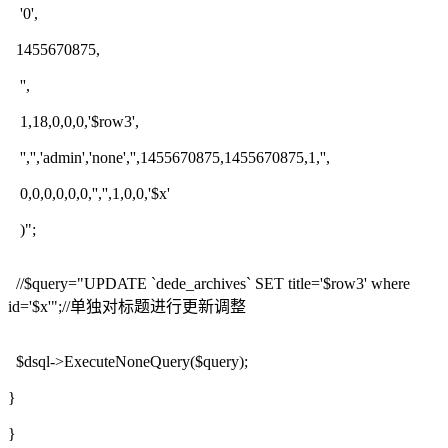
'0',
1455670875,
'',
1,18,0,0,0,'$row3',
'','','admin','none','',1455670875,1455670875,1,'',
0,0,0,0,0,0,'','',1,0,0,'$x'
)";
//$query="UPDATE `dede_archives` SET title='$row3' where
id='$x'";//单独对标题进行更新调整
$dsql->ExecuteNoneQuery($query);
}
}