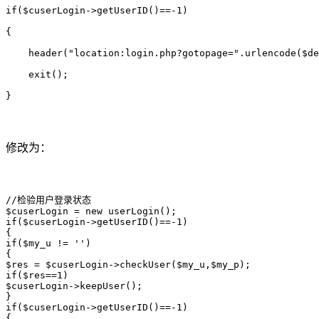
if($cuserLogin->getUserID()==-1)

{

    header("location:login.php?gotopage=".urlencode($de
    exit();

}
修改为：
//检验用户登录状态

$cuserLogin = new userLogin();

if($cuserLogin->getUserID()==-1)

{

if($my_u != '')

{

$res = $cuserLogin->checkUser($my_u,$my_p);

if($res==1)

$cuserLogin->keepUser();

}

if($cuserLogin->getUserID()==-1)

{
