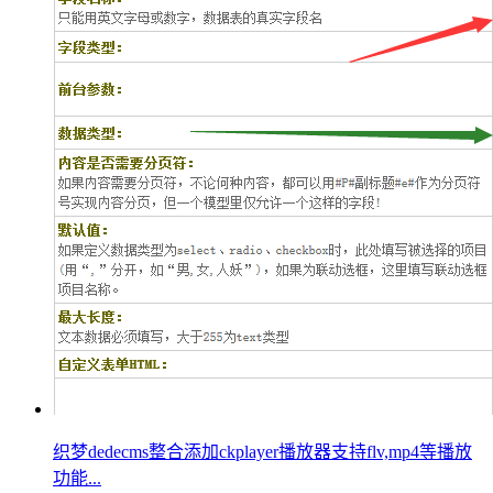
织梦dedecms整合添加ckplayer播放器支持flv,mp4等播放
功能...