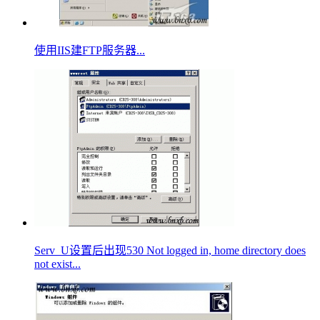
使用IIS建FTP服务器...
Serv_U设置后出现530 Not logged in, home directory does
not exist...