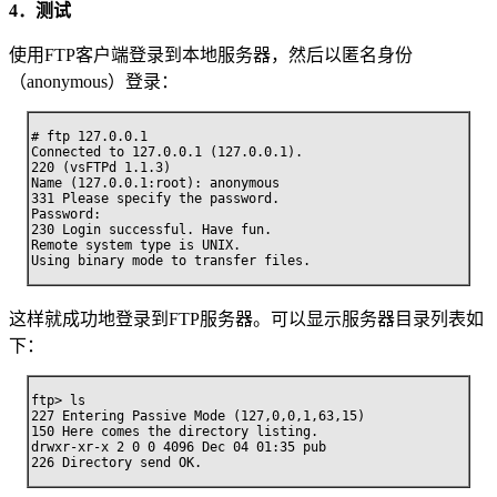
4．测试
使用FTP客户端登录到本地服务器，然后以匿名身份
（anonymous）登录：
# ftp 127.0.0.1

Connected to 127.0.0.1 (127.0.0.1).

220 (vsFTPd 1.1.3)

Name (127.0.0.1:root): anonymous

331 Please specify the password.

Password:

230 Login successful. Have fun.

Remote system type is UNIX.

Using binary mode to transfer files.
这样就成功地登录到FTP服务器。可以显示服务器目录列表如
下：
ftp> ls

227 Entering Passive Mode (127,0,0,1,63,15)

150 Here comes the directory listing.

drwxr-xr-x 2 0 0 4096 Dec 04 01:35 pub

226 Directory send OK.