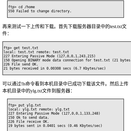
ftp> cd /home

550 Failed to change directory.
再来测试一下上传和下载。首先下载服务器目录中的test.txt文
件：
ftp> get test.txt

local: test.txt remote: test.txt

227 Entering Passive Mode (127,0,0,1,243,215)

150 Opening BINARY mode data connection for test.txt (21 bytes)
226 File send OK.

21 bytes received in 0.00308 secs (6.7 Kbytes/sec)
可以通过!ls命令看到本机目录中已成功下载该文件。然后上传
本机目录中的ylg.txt文件到服务器：
ftp> put ylg.txt

local: ylg.txt remote: ylg.txt

227 Entering Passive Mode (127,0,0,1,133,248)

150 Ok to send data.

226 File receive OK.

19 bytes sent in 0.0401 secs (0.46 Kbytes/sec)