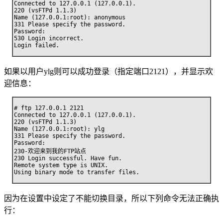
Connected to 127.0.0.1 (127.0.0.1).

220 (vsFTPd 1.1.3)

Name (127.0.0.1:root): anonymous

331 Please specify the password.

Password:

530 Login incorrect.

Login failed.
如果以用户ylg则可以成功登录（指定端口2121），并显示欢
迎信息：
# ftp 127.0.0.1 2121

Connected to 127.0.0.1 (127.0.0.1).

220 (vsFTPd 1.1.3)

Name (127.0.0.1:root): ylg

331 Please specify the password.

Password:

230-欢迎来到我的FTP站点

230 Login successful. Have fun.

Remote system type is UNIX.

Using binary mode to transfer files.
因为在设置中设定了不能切换目录，所以下列命令无法正确执
行：