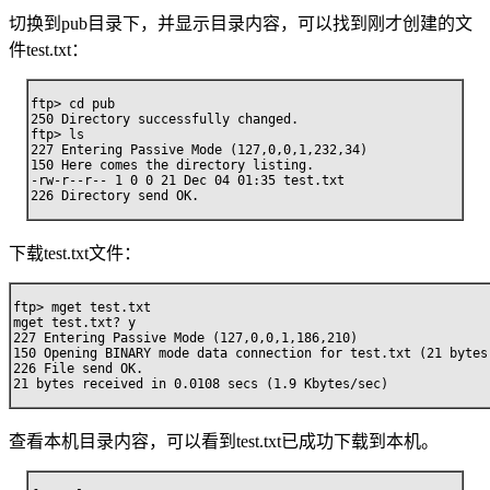
切换到pub目录下，并显示目录内容，可以找到刚才创建的文
件test.txt：
ftp> cd pub

250 Directory successfully changed.

ftp> ls

227 Entering Passive Mode (127,0,0,1,232,34)

150 Here comes the directory listing.

-rw-r--r-- 1 0 0 21 Dec 04 01:35 test.txt

226 Directory send OK.
下载test.txt文件：
ftp> mget test.txt

mget test.txt? y

227 Entering Passive Mode (127,0,0,1,186,210)

150 Opening BINARY mode data connection for test.txt (21 bytes)
226 File send OK.

21 bytes received in 0.0108 secs (1.9 Kbytes/sec)
查看本机目录内容，可以看到test.txt已成功下载到本机。