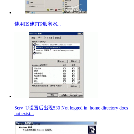
使用IIS建FTP服务器...
Serv_U设置后出现530 Not logged in, home directory does
not exist...