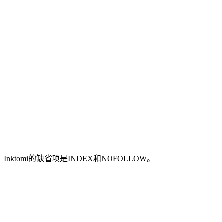
nktomi的缺省项是INDEX和NOFOLLOW。