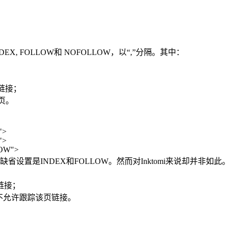
INDEX, FOLLOW和 NOFOLLOW，以“,”分隔。其中：
的链接；
页。
">
">
OW">
缺省设置是INDEX和FOLLOW。然而对Inktomi来说却并非如此。I
链接；
且不允许跟踪该页链接。