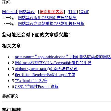
踩(0)
网页设计
网站建设
【
搜索相关内容
】[
打印
] [
关闭
]
上一篇：
网站建设采用CSS网页布局的优势
下一篇：
网站建设之网站重构CSS常用技巧分析
您可能还会对下面的文章感兴趣：
相关文章
1
meta name=＂applicable-device＂ 用途 自适应类型的
2
网页meta标签中X-UA-Compatible属性的用途
3
trixbox system status()页面无法自动刷
4
flex 用itemRenderer修改datagrid中单
5
学习html table 标签
6
CSS定位属性Position详解
最新评论
热门推荐