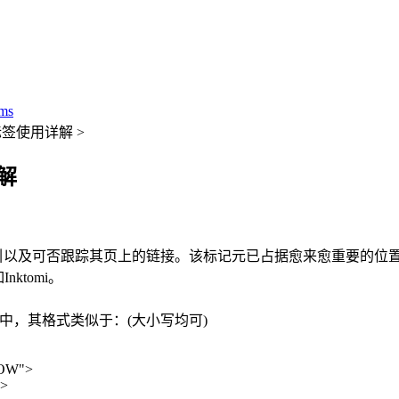
ms
A标签使用详解 >
解
网页可否被索引以及可否跟踪其页上的链接。该标记元已占据愈来愈重要的位
nktomi。
AD区)中，其格式类似于：(大小写均可)
OW">
">