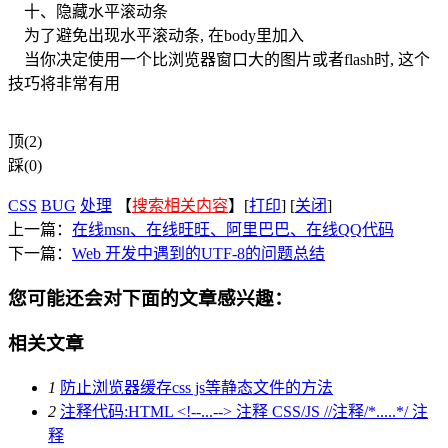
十、隐藏水平滚动条
为了避免出现水平滚动条, 在body里加入
当你决定使用一个比浏览器窗口大的图片或者flash时, 这个
技巧将非常有用
顶(2)
踩(0)
CSS
BUG
处理
【
搜索相关内容
】[
打印
] [
关闭
]
上一篇：
在线msn、在线旺旺、阿里巴巴、在线QQ代码
下一篇：
Web 开发中遇到的UTF-8的问题总结
您可能还会对下面的文章感兴趣：
相关文章
1
防止浏览器缓存css js等静态文件的方法
2
注释代码:HTML <!--...--> 注释 CSS/JS //注释/*.....*/ 注
释