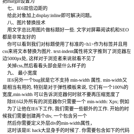
把margin设置为
七、IE6双倍边距的
给此对象加上display:inline即可解决问题。
八、图片替换技术
用文字总比用图片做标题好一些. 文字对屏幕阅读机和SEO
都是非常友好的
你可以看到我们对标题使用了标准的<h1>作为标签并且用
css来将文本替换为图片. text-indent属性将文字推到了浏览器左
边5000px处, 这样对于浏览者来说就看不见了
关掉css,然后看看头部会是什么样子的
九、 最小宽度
IE6另外一个bug就是它不支持 min-width 属性. min-width又
是相当有用的, 特别是对于弹性模板来说, 它们有一个100%的
宽度,min-width 可以告诉浏览器何时就不要再压缩宽度了
除IE6以外所有的浏览器你只需要一个 min-width: Xpx; 例如
为了让他在IE6下工作, 我们需要一些额外的工作. 开始的时
候我们需要创建两个div, 一个包含另一个
然后你需要定义外层div的min-width属性，
这时该是IE hack大显身手的时候了. 你需要包含如下的代码