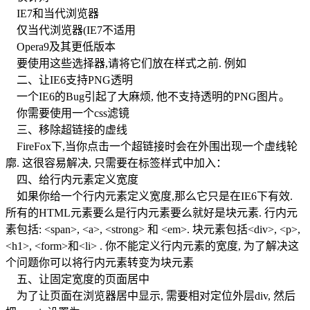
IE7和当代浏览器
仅当代浏览器(IE7不适用
Opera9及其更低版本
要使用这些选择器,请将它们放在样式之前. 例如
二、让IE6支持PNG透明
一个IE6的Bug引起了大麻烦, 他不支持透明的PNG图片。
你需要使用一个css滤镜
三、移除超链接的虚线
FireFox下,当你点击一个超链接时会在外围出现一个虚线轮
廓. 这很容易解决, 只需要在标签样式中加入：
四、给行内元素定义宽度
如果你给一个行内元素定义宽度,那么它只是在IE6下有效.
所有的HTML元素要么是行内元素要么就好是块元素. 行内元
素包括: <span>, <a>, <strong> 和 <em>. 块元素包括<div>, <p>,
<h1>, <form>和<li> . 你不能定义行内元素的宽度, 为了解决这
个问题你可以将行内元素转变为块元素
五、让固定宽度的页面居中
为了让页面在浏览器居中显示, 需要相对定位外层div, 然后