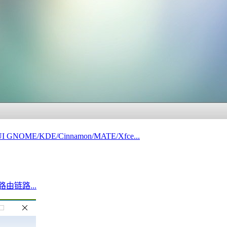
E/KDE/Cinnamon/MATE/Xfce...
路由链路...