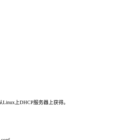
P地址从Linux上DHCP服务器上获得。
onf.