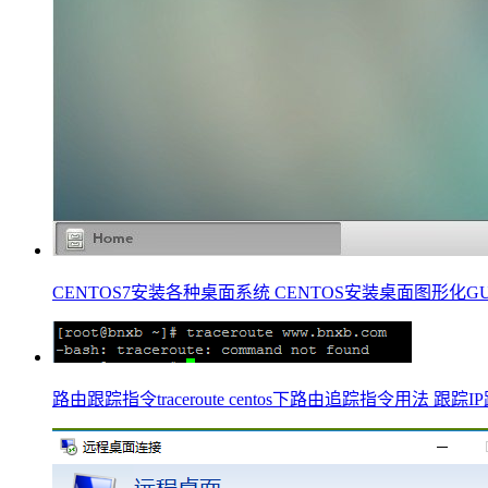
CENTOS7安装各种桌面系统 CENTOS安装桌面图形化GUI GNOM
路由跟踪指令traceroute centos下路由追踪指令用法 跟踪IP