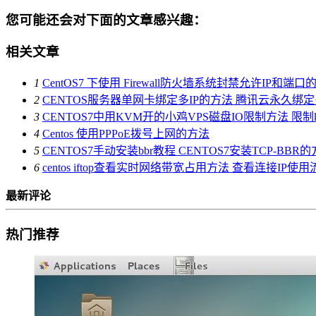
您可能还会对下面的文章感兴趣：
相关文章
1
CentOS7 下使用 Firewall防火墙系统封禁允许IP和端
2
CENTOS服务器单网卡绑定多IP的方法 腾讯云永久绑定
3
CENTOS7中用KVM开的小鸡VPS磁盘IO限制方法 限
4
Centos 使用PPPoE拨号上网的方法
5
CENTOS7手动安装bbr教程 CENTOS7安装TCP-BB
6
centos iftop查看实时网络带宽占用方法 查看连接IP使
最新评论
热门推荐