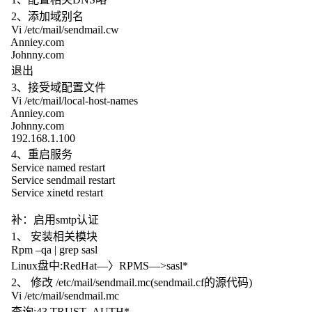
2、添加域别名
Vi /etc/mail/sendmail.cw
Anniey.com
Johnny.com
退出
3、接受域配置文件
Vi /etc/mail/local-host-names
Anniey.com
Johnny.com
192.168.1.100
4、重启服务
Service named restart
Service sendmail restart
Service xinetd restart
补：启用smtp认证
1、 安装相关模块
Rpm –qa | grep sasl
Linux盘中:RedHat—〉RPMS—>sasl*
2、 修改 /etc/mail/sendmail.mc(sendmail.cf的源代码)
Vi /etc/mail/sendmail.mc
查询:43 TRUST_AUTH*