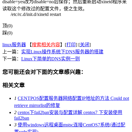
disable=yes改为disable=no后保存；然后重新启动xinetd程序来
读取这个修改过的配置文件，使之生效。
/etc/rc.d/init.d/xinetd restart
顶(0)
踩(0)
linux服务器
【
搜索相关内容
】[
打印
] [
关闭
]
上一篇：
实现Linux操作系统下DNS服务器的搭建
下一篇：
Linux下简单的DNS实例一则
您可能还会对下面的文章感兴趣：
相关文章
1
CENTPOS配置服务器网络配置IP地址的方法 Could not
retrieve mirrorlist的修复
2
centos下fail2ban安装与配置详解 centos7 下安装使用
fail2ban
3
使用windows远程桌面mstsc连接CentOS7系统(通过配
置xrdp实现)