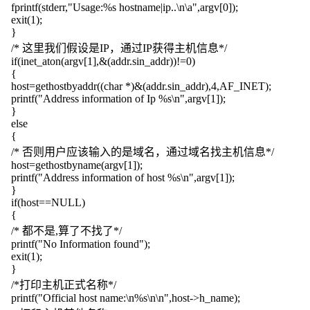
fprintf(stderr,"Usage:%s hostname|ip..\n\a",argv[0]);
exit(1);
}
/* 这里我们假设是IP，通过IP获得主机信息*/
if(inet_aton(argv[1],&(addr.sin_addr))!=0)
{
host=gethostbyaddr((char *)&(addr.sin_addr),4,AF_INET);
printf("Address information of Ip %s\n",argv[1]);
}
else
{
/* 否则用户应该输入的是域名，通过域名找主机信息*/
host=gethostbyname(argv[1]);
printf("Address information of host %s\n",argv[1]);
}
if(host==NULL)
{
/* 都不是,算了不找了*/
printf("No Information found");
exit(1);
}
/*打印主机正式名称*/
printf("Official host name:\n%s\n\n",host->h_name);