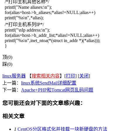
/*打印主机其他名称*/
printf("Name aliases:\n");
for(alias=host->h_aliases;*alias!=NULL;alias++)
printf("%s\n",*alias);
/*打印主机系列IP*/
printf("\nIp address:\n");
for(alias=host->h_addr_list;*alias!=NULL;alias++)
printf("%s\n",inet_ntoa(*(struct in_addr *)(*alias)));
}
顶(0)
踩(0)
linux服务器
【
搜索相关内容
】[
打印
] [
关闭
]
上一篇：
linux系统SendMail详细配置
下一篇：
Apache+PHP和Tomcat网页乱码问题
您可能还会对下面的文章感兴趣：
相关文章
1
CentOS分区格式化并挂载一块新硬盘的方法