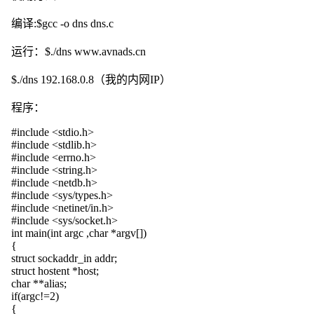
编译:$gcc -o dns dns.c
运行：$./dns www.avnads.cn
$./dns 192.168.0.8（我的内网IP）
程序：
#include <stdio.h>
#include <stdlib.h>
#include <errno.h>
#include <string.h>
#include <netdb.h>
#include <sys/types.h>
#include <netinet/in.h>
#include <sys/socket.h>
int main(int argc ,char *argv[])
{
struct sockaddr_in addr;
struct hostent *host;
char **alias;
if(argc!=2)
{