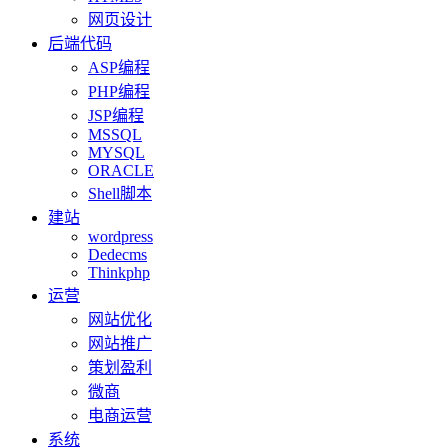
网页设计
后端代码
ASP编程
PHP编程
JSP编程
MSSQL
MYSQL
ORACLE
Shell脚本
建站
wordpress
Dedecms
Thinkphp
运营
网站优化
网站推广
策划盈利
微商
电商运营
系统