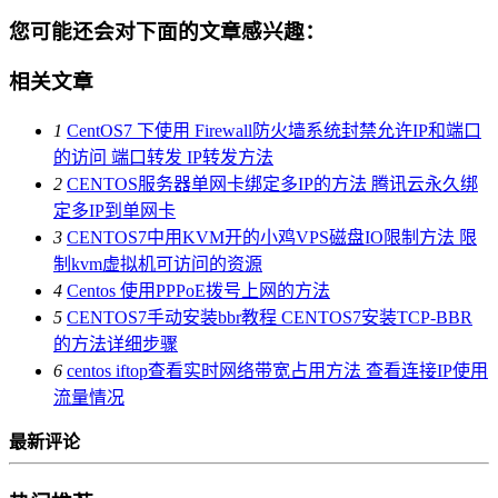
您可能还会对下面的文章感兴趣：
相关文章
1
CentOS7 下使用 Firewall防火墙系统封禁允许IP和端口
的访问 端口转发 IP转发方法
2
CENTOS服务器单网卡绑定多IP的方法 腾讯云永久绑
定多IP到单网卡
3
CENTOS7中用KVM开的小鸡VPS磁盘IO限制方法 限
制kvm虚拟机可访问的资源
4
Centos 使用PPPoE拨号上网的方法
5
CENTOS7手动安装bbr教程 CENTOS7安装TCP-BBR
的方法详细步骤
6
centos iftop查看实时网络带宽占用方法 查看连接IP使用
流量情况
最新评论