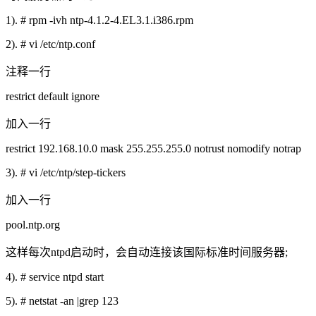
1). # rpm -ivh ntp-4.1.2-4.EL3.1.i386.rpm
2). # vi /etc/ntp.conf
注释一行
restrict default ignore
加入一行
restrict 192.168.10.0 mask 255.255.255.0 notrust nomodify notrap
3). # vi /etc/ntp/step-tickers
加入一行
pool.ntp.org
这样每次ntpd启动时，会自动连接该国际标准时间服务器;
4). # service ntpd start
5). # netstat -an |grep 123