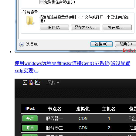
使用windows远程桌面mstsc连接CentOS7系统(通过配置
xrdp实现)...