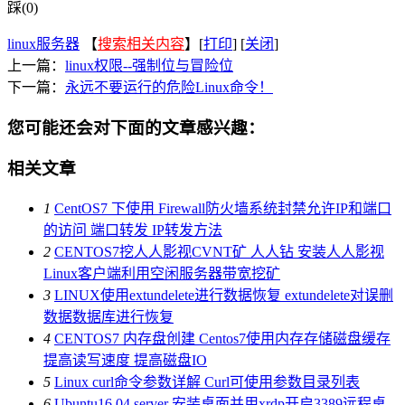
踩(0)
linux服务器
【
搜索相关内容
】[
打印
] [
关闭
]
上一篇：
linux权限--强制位与冒险位
下一篇：
永远不要运行的危险Linux命令！
您可能还会对下面的文章感兴趣：
相关文章
1
CentOS7 下使用 Firewall防火墙系统封禁允许IP和端口
的访问 端口转发 IP转发方法
2
CENTOS7挖人人影视CVNT矿 人人钻 安装人人影视
Linux客户端利用空闲服务器带宽挖矿
3
LINUX使用extundelete进行数据恢复 extundelete对误删
数据数据库进行恢复
4
CENTOS7 内存盘创建 Centos7使用内存存储磁盘缓存
提高读写速度 提高磁盘IO
5
Linux curl命令参数详解 Curl可使用参数目录列表
6
Ubuntu16.04 server 安装桌面并用xrdp开启3389远程桌