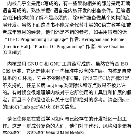
内核几乎全是用C写成的，有一些架构相关的部分是用汇编
语言写成的。熟练掌握C语言是内核开发的必备条件。汇编语
言(任何架构)的了解不是必须的，除非你准备做某个架构的底
层开发。虽然下面这些书不能完全代替扎实的C语言教学和/或
者成年累月的经验，他们还是不错的参考，如果用得着的话：
- "The C Programming Language" 作者: Kernighan and Ritchie
[Prentice Hall]- "Practical C Programming" 作者: Steve Oualline
[O'Reilly]
内核是用 GNU C 和 GNU 工具链写成的。虽然它符合 ISO
C89 标准，它还是使用了一些标准中没有的扩展。内核是自成
体系的 C 环境，它并不依赖标准C库，所以某些C语言标准是
不支持的。任意长度long long类型除法和浮点数是不被允许
的。有时候会很难理解内核对于它所使用的工具链和扩展的假
定，而且不幸的是也没有关于它们的绝对的参考。请查阅gcc
的info页(`info gcc`)以获取有关信息。
请记住你是在尝试学习如何与已经存在的开发社区一起工
作。这是一群成分复杂的人们，他们对于代码，风格和步骤有
高的标准。这些标准是经过时间检验的。