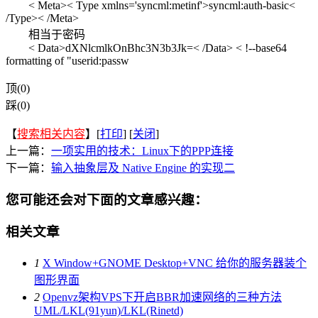
< Meta>< Type xmlns='syncml:metinf'>syncml:auth-basic<
/Type>< /Meta>
相当于密码
< Data>dXNlcmlkOnBhc3N3b3Jk=< /Data> < !--base64
formatting of "userid:passw
顶(0)
踩(0)
【
搜索相关内容
】[
打印
] [
关闭
]
上一篇：
一项实用的技术：Linux下的PPP连接
下一篇：
输入抽象层及 Native Engine 的实现二
您可能还会对下面的文章感兴趣：
相关文章
1
X Window+GNOME Desktop+VNC 给你的服务器装个
图形界面
2
Openvz架构VPS下开启BBR加速网络的三种方法
UML/LKL(91yun)/LKL(Rinetd)