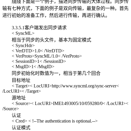
牋牋下面是一个例子，描述同步传输的大体过程。同步传
输有七种方式，下面的例子是双向传输，最复杂的一种。首先
进行初始的准备工作，然后进行传输，再进行确认。
3.3.5.1客户端发出同步请求
< SyncML>
相当于同步的头文件，基本为固定模式
< SyncHdr>
< VerDTD>1.0< /VerDTD>
< VerProto>SyncML/1.0< /VerProto>
< SessionID>1< /SessionID>
< MsgID>1< /MsgID>
同步初始化时数值为一，相当于第几个回合
目标地址
< Target>< LocURI>http://www.syncml.org/sync-server<
/LocURI>< /Target>
源地址
< Source>< LocURI>IMEI:493005/10/059280/0< /LocURI><
/Source>
认证
< Cred> < !--The authentication is optional.-->
认证模式