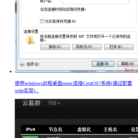
使用windows远程桌面mstsc连接CentOS7系统(通过配置
xrdp实现)...