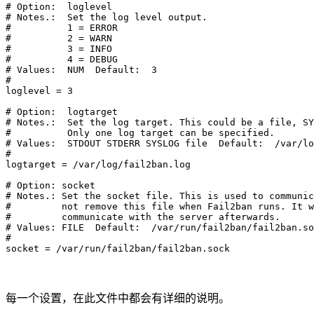
# Option:  loglevel

# Notes.:  Set the log level output.

#          1 = ERROR

#          2 = WARN

#          3 = INFO

#          4 = DEBUG

# Values:  NUM  Default:  3

#

loglevel = 3

# Option:  logtarget

# Notes.:  Set the log target. This could be a file, SY
#          Only one log target can be specified.

# Values:  STDOUT STDERR SYSLOG file  Default:  /var/lo
#

logtarget = /var/log/fail2ban.log

# Option: socket

# Notes.: Set the socket file. This is used to communic
#         not remove this file when Fail2ban runs. It w
#         communicate with the server afterwards.

# Values: FILE  Default:  /var/run/fail2ban/fail2ban.so
#

socket = /var/run/fail2ban/fail2ban.sock
每一个设置，在此文件中都会有详细的说明。