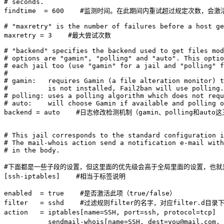
# seconds.

findtime  = 600    #监测时间。在此期间内重试超过规定次数，
# "maxretry" is the number of failures before a host ge
maxretry = 3    #最大尝试次数

# "backend" specifies the backend used to get files mod
# options are "gamin", "polling" and "auto". This optio
# each jail too (use "gamin" for a jail and "polling" f
#

# gamin:   requires Gamin (a file alteration monitor) t
#          is not installed, Fail2ban will use polling.

# polling: uses a polling algorithm which does not requ
# auto:    will choose Gamin if available and polling o
backend = auto    #日志修改检测机制（gamin、polling和auto这
# This jail corresponds to the standard configuration i
# The mail-whois action send a notification e-mail with
# in the body.

#下面都是一些子段的设置，但这里面的优先级会高于全局里面的设置，也就
[ssh-iptables]    #相当于标签说明

enabled  = true    #是否激活此项（true/false）

filter   = sshd    #过滤规则filter的名字，对应filter.d目录下的
action   = iptables[name=SSH, port=ssh, proto
           sendmail-whois[name=SSH, 
dest=you@mail.com
, 