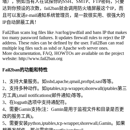
墙），例如当有人在试探你的SSH、SMTP、FTP密码，只要
达到你预设的次数，fail2ban就会调用防火墙屏蔽这个IP，而
且可以发送e-mail通知系统管理员，是一款很实用、很强大的
IP自动屏蔽工具！
Fail2Ban scans log files like /var/log/pwdfail and bans IP that makes
too many password failures. It updates firewall rules to reject the IP
address. These rules can be defined by the user. Fail2Ban can read
multiple log files such as sshd or Apache web server ones.
More documentation, FAQ, HOWTOs are available on the project
website: http://www.fail2ban.org
Fail2ban的功能和特性
1、支持大量服务。如sshd,apache,qmail,proftpd,sasl等等。
2、支持多种动作。如iptables,tcp-wrapper,shorewall(iptables第三
方工具),mail notifications(邮件通知)等等。
3、在logpath选项中支持通配符。
4、需要Gamin支持(注：Gamin是用于监视文件和目录是否更
改的服务工具)。
5、需要安装python,iptables,tcp-wrapper,shorewall,Gamin。如果