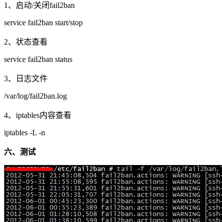
1、启动/关闭fail2ban
service fail2ban start/stop
2、状态查看
service fail2ban status
3、日志文件
/var/log/fail2ban.log
4、iptables内容查看
iptables -L -n
六、测试