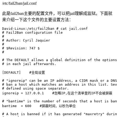
/etc/fail2ban/jail.conf
此是fail2ban主要的配置文件，可以把jail理解成监狱。下面就
来介绍一下这个文件的主要设置方法：
David-Linux:/etc/fail2ban # cat jail.conf

# Fail2Ban configuration file

#

# Author: Cyril Jaquier

#

# $Revision: 747 $

#

# The DEFAULT allows a global definition of the options
# in each jail afterwards.

[DEFAULT]    #全局设置

# "ignoreip" can be an IP address, a CIDR mask or a DNS
# ban a host which matches an address in this list. Sev
# defined using space separator.

ignoreip = 127.0.0.1    #忽略IP,在这个清单里的IP不会被屏蔽

# "bantime" is the number of seconds that a host is ban
bantime  = 600    #屏蔽时间，以秒为单位

# A host is banned if it has generated "maxretry" durin