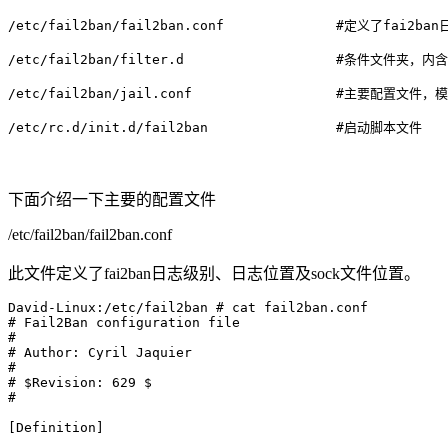
/etc/fail2ban/fail2ban.conf              #定义了fai
/etc/fail2ban/filter.d                   #条件文
/etc/fail2ban/jail.conf                  #主要配
/etc/rc.d/init.d/fail2ban                #启动脚本文件
下面介绍一下主要的配置文件
/etc/fail2ban/fail2ban.conf
此文件定义了fai2ban日志级别、日志位置及sock文件位置。
David-Linux:/etc/fail2ban # cat fail2ban.conf

# Fail2Ban configuration file

#

# Author: Cyril Jaquier

#

# $Revision: 629 $

#

[Definition]
