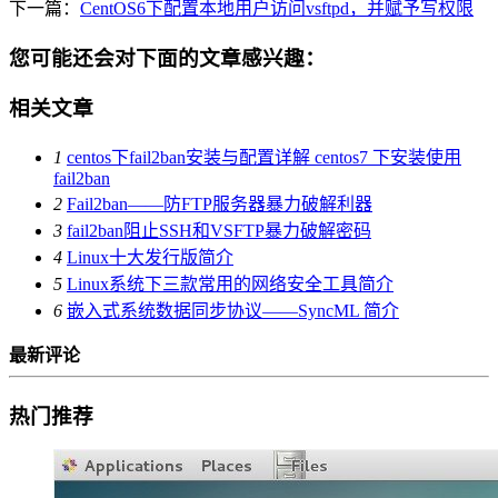
下一篇：
CentOS6下配置本地用户访问vsftpd，并赋予写权限
您可能还会对下面的文章感兴趣：
相关文章
1
centos下fail2ban安装与配置详解 centos7 下安装使用
fail2ban
2
Fail2ban——防FTP服务器暴力破解利器
3
fail2ban阻止SSH和VSFTP暴力破解密码
4
Linux十大发行版简介
5
Linux系统下三款常用的网络安全工具简介
6
嵌入式系统数据同步协议——SyncML 简介
最新评论
热门推荐