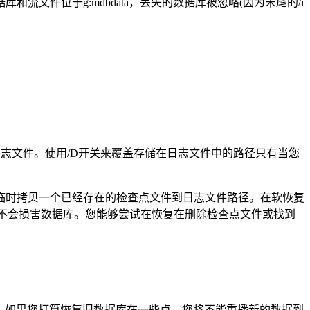
据库和流文件位于g:mdbdata，丢失的数据库被忽略(因为末尾的/i
读日志文件。使用/D开关来覆盖存储在日志文件中的路径只有当您
临时拷贝一个已经存在的检查点文件到日志文件路径。在软恢复
但是不会损害数据库。您能够尝试在恢复在删除检查点文件或找到
据库。如果您打算恢复旧数据库在一些点，您将不能重播新的数据到