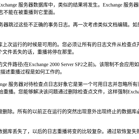
hange 服务器数据库中，类似的结果将发生。Exchange
务日志不能在被重播到它里面。
 服务器跳过这些不正确的事务日志。再一次考虑类似文档编辑。
库上次运行的时候是可用的。您必须让所有的日志文件从检查点
个文件丢失的话，重播将停在那里。
hange 2000 Server SP2之前)。该限制不会应用如果您正在使
将具体描述重播过程是如何工作的。
ange 服务器对待检查点日志好象它是第一个可用日志并忽略
件开始重播。您能够解决该问题通过删除检查点文件，这样强制Exch
被删除。所有的以前正在运行的突然出现意外出现终止的数据库
丢失了，以后的日志重播将变的比较复杂。通过软恢复失败，Ex