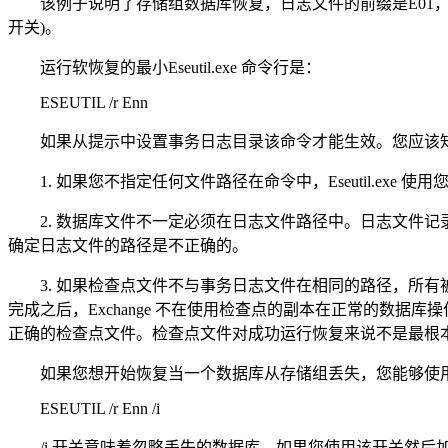
该例子说明了存储组数据库恢复，日志文件的前缀是E01，日志文件位于f
开关)。
运行软恢复的最小Eseutil.exe 命令行是：
ESEUTIL /r Enn
如果从提示中设置事务日志目录该命令才能生效。您应该知道下面这
1. 如果您不指定任何文件路径在命令中，Eseutil.exe
2. 数据库文件不一定必须在日志文件路径中。日志文件记录数据
确定日志文件的路径是不正确的。
3. 如果检查点文件不与事务日志文件在相同的路径，所有
完成之后，Exchange 不在使用检查点的副本在正常的数
正确的检查点文件。检查点文件对成功运行恢复来说不是最根
如果您想开始恢复当一个数据库从存储组丢失，您能够使
ESEUTIL /r Enn /i
/i 开关意味着忽略丢失的数据库。如果您使用该开关然后加载