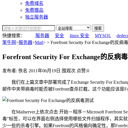
免费域名
免费赠品
独立服务器
搜索
快捷搜索：
服务器
安全
linux 安全
MYSQL
dedec
笨牛网
>
服务器
>
Mail
> > Forefront Security For Exchange的反
Forefront Security For Exchange的反
发布者: 佚名
2011年06月19日
围观
次
点赞:0
我们在上篇文章中部署完成了Exchange Security For 
邮件中夹带病毒时能否被Forefront查杀拦截，这个功能应该是For
在Mailserver上依次点击 开始－程序－Microsoft Forefront Ser
毒”标签，可以在界面右侧选择使用哪些文件扫描程序，其实就是选择使用
少一些的杀毒引擎。如果Forefront的风格偏向确定性，那F