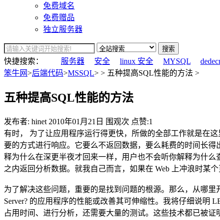
免费域名
免费赠品
独立服务器
搜索
快捷搜索：
服务器
安全
linux 安全
MYSQL
dedec
笨牛网
>
后端代码
>
MSSQL
> > 五种提高SQL性能的方法 >
五种提高SQL性能的方法
发布者: hinet
2010年01月21日
围观
次
点赞:1
有时， 为了让应用程序运行得更快，所做的全部工作就是在这
要的方式进行响应。它要么不返回数据，要么耗费的时间长得
释为什么在深更半夜才回来一样，用户也不会听你解释为什么查询
之内返回分析数据。就我自己而言，如果在 Web 上冲浪时
为了解决这些问题，重要的是找到问题的根源。那么，从哪里开
Server? 的应用程序的性能或改善其可伸缩性。我将仔细说明 LE
占用时间、进行分析，还需要大量的测试。这些技术都已被证