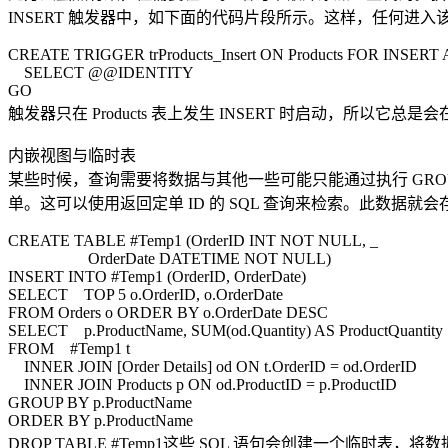
INSERT 触发器中，如下面的代码片段所示。这样，任何进入该表的 
CREATE TRIGGER trProducts_Insert ON Products FOR INSERT 
SELECT @@IDENTITY
GO
触发器只在 Products 表上发生 INSERT 时启动，所以它总
内嵌视图与临时表
某些时候，查询需要将数据与其他一些可能只能通过执行 GR
单。这可以使用返回定单 ID 的 SQL 查询来检索。此数据就
CREATE TABLE #Temp1 (OrderID INT NOT NULL, _
OrderDate DATETIME NOT NULL)
INSERT INTO #Temp1 (OrderID, OrderDate)
SELECT TOP 5 o.OrderID, o.OrderDate
FROM Orders o ORDER BY o.OrderDate DESC
SELECT p.ProductName, SUM(od.Quantity) AS ProductQuantity
FROM #Temp1 t
INNER JOIN [Order Details] od ON t.OrderID = od.OrderID
INNER JOIN Products p ON od.ProductID = p.ProductID
GROUP BY p.ProductName
ORDER BY p.ProductName
DROP TABLE #Temp1这些 SQL 语句会创建一个