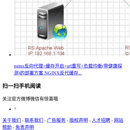
nginx反向代理+缓存开启+url重写+负载均衡(带健康探
测)的部署方案 NGINX反代缓存...
扫一扫手机阅读
关注官方微博微信有惊喜哦
^
关于我们
-
联系我们
-
广告服务
-
版权声明
-
人才招聘
-
网站
帮助
-
免责声明