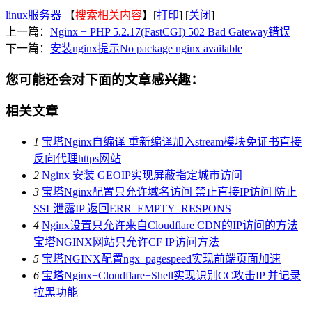
linux服务器
【
搜索相关内容
】[
打印
] [
关闭
]
上一篇：
Nginx + PHP 5.2.17(FastCGI) 502 Bad Gateway错误
下一篇：
安装nginx提示No package nginx available
您可能还会对下面的文章感兴趣：
相关文章
1
宝塔Nginx自编译 重新编译加入stream模块免证书直接
反向代理https网站
2
Nginx 安装 GEOIP实现屏蔽指定城市访问
3
宝塔Nginx配置只允许域名访问 禁止直接IP访问 防止
SSL泄露IP 返回ERR_EMPTY_RESPONS
4
Nginx设置只允许来自Cloudflare CDN的IP访问的方法
宝塔NGINX网站只允许CF IP访问方法
5
宝塔NGINX配置ngx_pagespeed实现前端页面加速
6
宝塔Nginx+Cloudflare+Shell实现识别CC攻击IP 并记录
拉黑功能