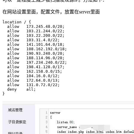
在网站设置里面，配置文件，放置在server里面
location / {

  allow   173.245.48.0/20;

  allow   103.21.244.0/22;

  allow   103.22.200.0/22;

  allow   103.31.4.0/22;

  allow   141.101.64.0/18;

  allow   108.162.192.0/18;

  allow   190.93.240.0/20;

  allow   188.114.96.0/20;

  allow   197.234.240.0/22;

  allow   198.41.128.0/17;

  allow   162.158.0.0/15;

  allow   104.16.0.0/12;

  allow   172.64.0.0/13;

  allow   131.0.72.0/22;

  deny    all;

}