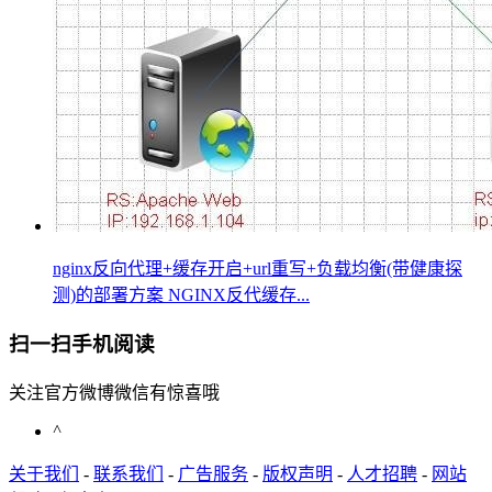
nginx反向代理+缓存开启+url重写+负载均衡(带健康探
测)的部署方案 NGINX反代缓存...
扫一扫手机阅读
关注官方微博微信有惊喜哦
^
关于我们
-
联系我们
-
广告服务
-
版权声明
-
人才招聘
-
网站