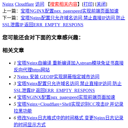
Nginx
Cloudflare
访问
【
搜索相关内容
】[
打印
] [
关闭
]
上一篇：
宝塔NGINX配置ngx_pagespeed实现前端页面加速
下一篇：
宝塔Nginx配置只允许域名访问 禁止直接IP访问 防止
SSL泄露IP 返回ERR_EMPTY_RESPONS
您可能还会对下面的文章感兴趣：
相关文章
1
宝塔Nginx自编译 重新编译加入stream模块免证书直接
反向代理https网站
2
Nginx 安装 GEOIP实现屏蔽指定城市访问
3
宝塔Nginx配置只允许域名访问 禁止直接IP访问 防止
SSL泄露IP 返回ERR_EMPTY_RESPONS
4
宝塔NGINX配置ngx_pagespeed实现前端页面加速
5
宝塔Nginx+Cloudflare+Shell实现识别CC攻击IP 并记录
拉黑功能
6
修改Nginx日志格式中的时间格式 变更Nginx日志记录
的时间显示方式