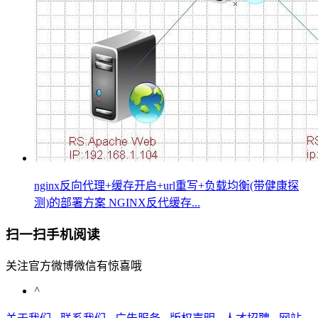
nginx反向代理+缓存开启+url重写+负载均衡(带健康探
测)的部署方案 NGINX反代缓存...
扫一扫手机阅读
关注官方微博微信有惊喜哦
^