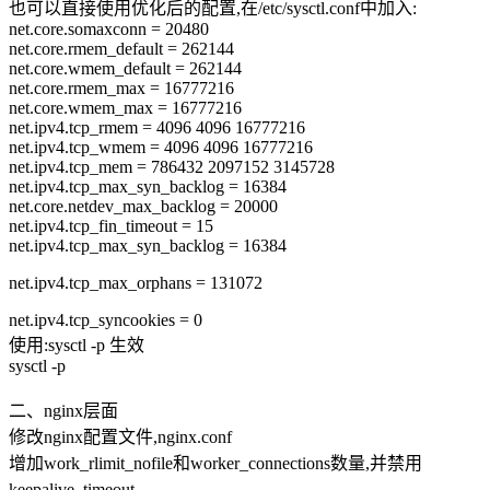
也可以直接使用优化后的配置,在/etc/sysctl.conf中加入:
net.core.somaxconn = 20480
net.core.rmem_default = 262144
net.core.wmem_default = 262144
net.core.rmem_max = 16777216
net.core.wmem_max = 16777216
net.ipv4.tcp_rmem = 4096 4096 16777216
net.ipv4.tcp_wmem = 4096 4096 16777216
net.ipv4.tcp_mem = 786432 2097152 3145728
net.ipv4.tcp_max_syn_backlog = 16384
net.core.netdev_max_backlog = 20000
net.ipv4.tcp_fin_timeout = 15
net.ipv4.tcp_max_syn_backlog = 16384
net.ipv4.tcp_max_orphans = 131072
net.ipv4.tcp_syncookies = 0
使用:sysctl -p 生效
sysctl -p
二、nginx层面
修改nginx配置文件,nginx.conf
增加work_rlimit_nofile和worker_connections数量,并禁用
keepalive_timeout。