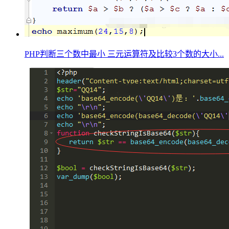
PHP判断三个数中最小 三元运算符及比较3个数的大小...