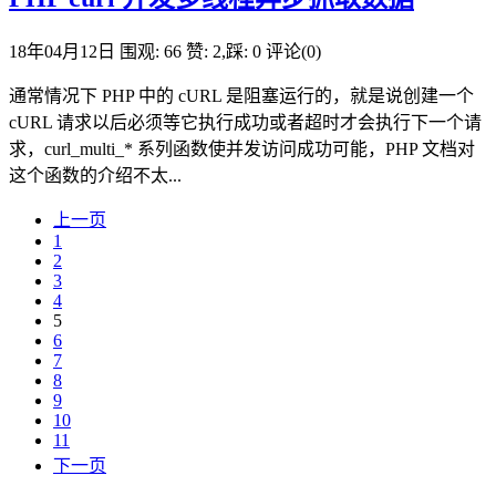
18年04月12日
围观: 66
赞: 2,踩: 0
评论(0)
通常情况下 PHP 中的 cURL 是阻塞运行的，就是说创建一个
cURL 请求以后必须等它执行成功或者超时才会执行下一个请
求，curl_multi_* 系列函数使并发访问成功可能，PHP 文档对
这个函数的介绍不太...
上一页
1
2
3
4
5
6
7
8
9
10
11
下一页