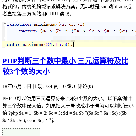
格式的，传统的跨域请求解决方案，无非就是jsonp和iframe或
者直接第三方网站用CURL读取，...
PHP判断三个数中最小 三元运算符及比
较3个数的大小
18年05月15日
围观: 784
赞: 10,踩: 0
评论(0)
PHP中可以使用三元运算符来 比较3个数的大小，以下案例计
算三个数中最大值。如果把大于号改成小于号就可以判断最小
值 ?php $a = 1; $b = 2; $c = 3; $d = $a $b ?($a $c ? $a : $c) :($b
$c? $b : $c); echo $d; ? 当...