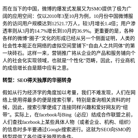
而在当下的中国，微博的爆发式发展又为SMO提供了极为广
阔的应用空间：仅以2010年3至10月为例，10月份中国微博服
务的访问用户规模达到12521.7万人，较3月增长1.4倍；用户渗
透率则从3月的14.7%增长到10月的36.9%。更重要的是，各种
各样的微博“圈子”文化的形成已经从另一个侧面证明，人类的
社会性本能正在网络的虚拟空间里铺下“自由人之共同体”的第
一块砖石。这样一来，营销推广将从企业的产品和服务铺向个
人的社会化实现领域，也就是“个性化”范畴，因此，行业商机
的成倍增长自是题中应有之意。
转型：SEO得天独厚的华丽转身
假如从行为经济学的角度加以考量，我们不难发现，人们在网
络上使用得最多的便是搜索引擎，特别是查询相关资料的时
候，因此，搜索引擎便成了连接同样兴趣和爱好网友的“纽
带”。实际上，在facebook与Bing（必应）结成合作联盟之前，
人们查找facebook上某些具体人物（或者企业、机构、组织）
的信息时多半要通过Google搜索进行。这就为SEO向SMO的
转型提供了各位得天独厚的条件。