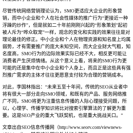
尽管传统网络营销理论认为，SMO更适应大企业的形象营
销，而中小企业和个人在社会性媒体的推广行为“更接近一种
浮躁的炒作”，但是就如二十年前刚刚兴起的“形象策划”起初
被人斥为“哗众取宠”一样，观念的变化和实践的效果往往是对
理论最佳的修正。中小企业和个人在物理资源和知名度上均属
弱势，才有需要推广的庞大未知空间，而大企业财大气粗，知
名度高，SMO行为的边际效果实际已经不大，相反更可能让
消费者产生厌烦情绪。从这个意义上看，将来的SMO行为更
可能的还是集中在中小企业和个人身上，而且正是这些具有强
烈推广需求的主体才往往更愿意支付较为合理的营销成本。
对此，李国林指出：“未来五至十年间，传统的SEO从业者中
将有很大一部分走向SMO领域，和既有的产品、服务网络推
广不同，SMO将更为注重信息传播的人际心理接受问题，所
以，心理学、传播学知识将比对搜索引擎算法的了解更为重
要。这是SEO产业的重大飞跃契机，也是重大挑战关口。”
文章出自SEO信息传播网（http://www.seorv.com/viewnews-