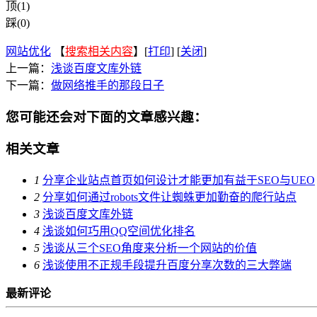
顶(1)
踩(0)
网站优化
【
搜索相关内容
】[
打印
] [
关闭
]
上一篇：
浅谈百度文库外链
下一篇：
做网络推手的那段日子
您可能还会对下面的文章感兴趣：
相关文章
1
分享企业站点首页如何设计才能更加有益于SEO与UEO
2
分享如何通过robots文件让蜘蛛更加勤奋的爬行站点
3
浅谈百度文库外链
4
浅谈如何巧用QQ空间优化排名
5
浅谈从三个SEO角度来分析一个网站的价值
6
浅谈使用不正规手段提升百度分享次数的三大弊端
最新评论