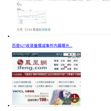
百度627收录量爆减事件内幕曝光...