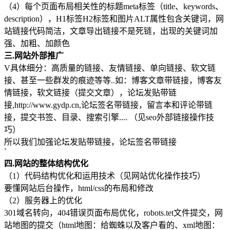
（4）每个页面布局相关性的标题meta标签（title、keywords、
description），H1标签H2标签和图片ALT属性包含关键词，网
站链接代码简洁，文章导出链接不是死链，出现的关键词加
强、加粗、加颜色
三.网站外部推广
V具体细分：高质量的链接、友情链接、单向链接、软文链
接、甚至一些群发的痕迹等等..如：博客文章带链接，博客友
情链接，软文链接（提交文章），论坛发贴带链
接,http://www.gydp.cn,论坛签名带链接，留言本和评论带链
接，提交书签、目录、搜索引擎.... （见seo外部链接操作技
巧）
所以我们加强论坛发贴带链接，论坛签名带链接
`
四.网站的整体结构优化
（1）代码结构优化和运用技术（见网站优化操作技巧）
要懂网站后台操作，html/css的布局和修改
（2）服务器上的优化
301域名转向，404错误页面布局优化，robots.tet文件提交，网
站地图的提交（html地图：给蜘蛛以及客户看的、xml地图：