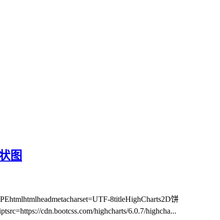
饼状图
mlheadmetacharset=UTF-8titleHighCharts2D饼
iptsrc=https://cdn.bootcss.com/highcharts/6.0.7/highcha...