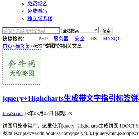
免费域名
免费赠品
独立服务器
搜索
快捷搜索：
PHP
服务器
安全
IIS
MYSQL
首页
>
标签集
>标签"
饼图
"的相关文章
jquery+Highcharts生成带文字指引标签
JavaScript
18年03月02日
围观: 29
饼图用处非常广，这里使用jquery+Highcharts生成饼图 !DOCTYPEhtmlht
图/titlescriptsrc=//cdn.bootcss.com/jquery/3.3.1/jquery.min.js/scriptscr