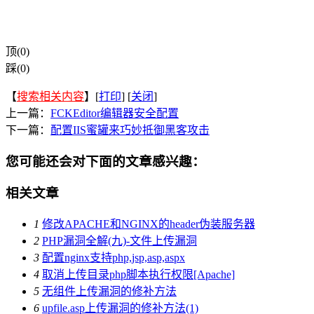
顶(0)
踩(0)
【
搜索相关内容
】[
打印
] [
关闭
]
上一篇：
FCKEditor编辑器安全配置
下一篇：
配置IIS蜜罐来巧妙抵御黑客攻击
您可能还会对下面的文章感兴趣：
相关文章
1
修改APACHE和NGINX的header伪装服务器
2
PHP漏洞全解(九)-文件上传漏洞
3
配置nginx支持php,jsp,asp,aspx
4
取消上传目录php脚本执行权限[Apache]
5
无组件上传漏洞的修补方法
6
upfile.asp上传漏洞的修补方法(1)