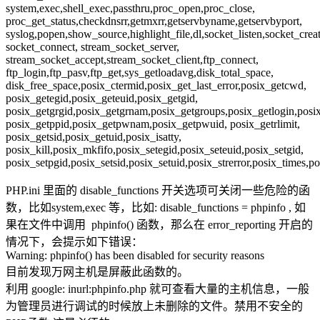
system,exec,shell_exec,passthru,proc_open,proc_close,
proc_get_status,checkdnsrr,getmxrr,getservbyname,getservbyport,
syslog,popen,show_source,highlight_file,dl,socket_listen,socket_crea
socket_connect, stream_socket_server,
stream_socket_accept,stream_socket_client,ftp_connect,
ftp_login,ftp_pasv,ftp_get,sys_getloadavg,disk_total_space,
disk_free_space,posix_ctermid,posix_get_last_error,posix_getcwd,
posix_getegid,posix_geteuid,posix_getgid,
posix_getgrgid,posix_getgrnam,posix_getgroups,posix_getlogin,posix
posix_getppid,posix_getpwnam,posix_getpwuid, posix_getrlimit,
posix_getsid,posix_getuid,posix_isatty,
posix_kill,posix_mkfifo,posix_setegid,posix_seteuid,posix_setgid,
posix_setpgid,posix_setsid,posix_setuid,posix_strerror,posix_times,
PHP.ini 里面的 disable_functions 开关选项可关闭一些危险的函
数，比如system,exec 等，比如: disable_functions = phpinfo , 如
果在文件中调用 phpinfo() 函数，那么在 error_reporting 开启的
情况下，会提示如下错误：
Warning: phpinfo() has been disabled for security reasons
目前发现万网主机是屏蔽此函数的。
利用 google: inurl:phpinfo.php 就可查看大量的主机信息，一般
为管理员进行调试的时候放上未删除的文件。禁用不安全的