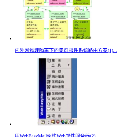
内外网物理隔离下的集群邮件系统路由方案(1)...
用WebEasyMail架构Web邮件服务器(2)...