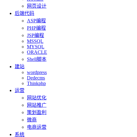
网页设计
后端代码
ASP编程
PHP编程
JSP编程
MSSQL
MYSQL
ORACLE
Shell脚本
建站
wordpress
Dedecms
Thinkphp
运营
网站优化
网站推广
策划盈利
微商
电商运营
系统