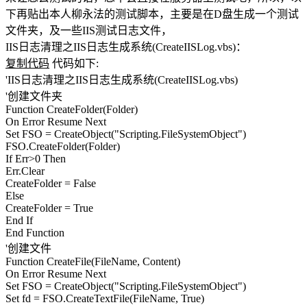
下再贴出本人柳永法的测试脚本，主要是在D盘生成一个测试
文件夹，及一些IIS测试日志文件，
IIS日志清理之IIS日志生成系统(CreateIISLog.vbs)：
复制代码
代码如下:
'IIS日志清理之IIS日志生成系统(CreateIISLog.vbs)
'创建文件夹
Function CreateFolder(Folder)
On Error Resume Next
Set FSO = CreateObject("Scripting.FileSystemObject")
FSO.CreateFolder(Folder)
If Err>0 Then
Err.Clear
CreateFolder = False
Else
CreateFolder = True
End If
End Function
'创建文件
Function CreateFile(FileName, Content)
On Error Resume Next
Set FSO = CreateObject("Scripting.FileSystemObject")
Set fd = FSO.CreateTextFile(FileName, True)