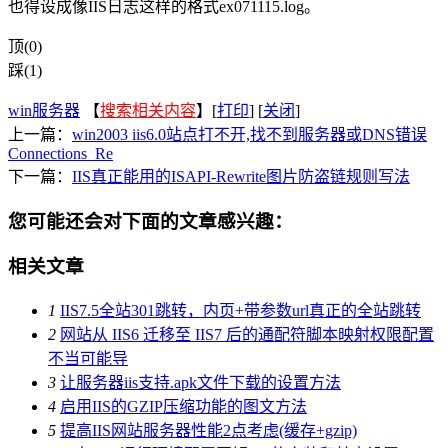
也得设成像IIS日志这样的格式ex071115.log。
顶(0)
踩(1)
win服务器
【
搜索相关内容
】[
打印
] [
关闭
]
上一篇：
win2003 iis6.0站点打不开,找不到服务器或DNS错误
Connections_Re
下一篇：
IIS真正能用的ISAPI-Rewrite图片防盗链规则写法
您可能还会对下面的文章感兴趣：
相关文章
1
IIS7.5全站301跳转，内页+带参数url真正的全站跳转
2
网站从 IIS6 迁移至 IIS7 后的通配符脚本映射权限配置
不当可能导
3
让服务器iis支持.apk文件下载的设置方法
4
启用IIS的GZIP压缩功能的图文方法
5
提高IIS网站服务器性能2点考虑(缓存+gzip)