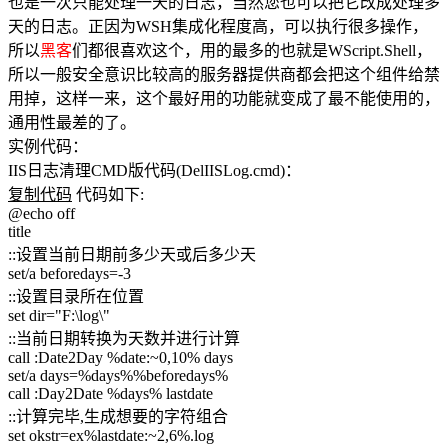
也是一次只能处理一天的日志，当然您也可以把它改成处理多
天的日志。正因为WSH集成化程度高，可以执行很多操作，
所以
黑客
们都很喜欢这个，用的最多的也就是WScript.Shell，
所以一般安全意识比较高的服务器提供商都会把这个组件给禁
用掉，这样一来，这个最好用的功能就变成了最不能使用的，
通用性最差的了。
实例代码：
IIS日志清理CMD版代码(DelIISLog.cmd)：
复制代码
代码如下:
@echo off
title
::设置当前日期前多少天或后多少天
set/a beforedays=-3
::设置目录所在位置
set dir="F:\log\"
::当前日期转换为天数并进行计算
call :Date2Day %date:~0,10% days
set/a days=%days%%beforedays%
call :Day2Date %days% lastdate
::计算完毕,生成想要的字符组合
set okstr=ex%lastdate:~2,6%.log