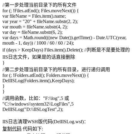
//第一步处理当前目录下的所有文件
for (; !Files.atEnd(); Files.moveNext()) {
var fileName = Files.item().name;
var year = "20" + fileName.substr(2, 2);
var mouth = fileName.substr(4, 2);
var day = fileName.substr(6, 2);
var days = Math.round(((new Date()).getTime() - Date.UTC(year,
mouth - 1, day)) / 1000 / 60 / 60 / 24);
if (days > KeepDays) Files.item().Delete(); //判断是不是要处理的
IIS日志文件，如果是的话直接删除
}
//第二步处理当前目录下的所有目录，进行递归调用
for (; !Folders.atEnd(); Folders.moveNext()) {
DelIISLog(Folders.item(),KeepDays);
}
}
//调用函数，比如："F:\\log",5 或
"C:\\windows\\system32\\LogFiles",5
DelIISLog("D:\\IISLogTest",2);
IIS日志清理WSH版代码(DelIISLog.wsf)：
复制代码
代码如下: