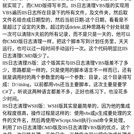
就实现了，而CMD版得写半页。IIS日志清理VBS版的实现用
VBS遍历IIS日志所在目录下的所有文件，及文件夹，然后取
文件名组合成日期型的，然后当前日期-这个日期，看看是不
是超过了设定的天数，超过的话delete,这种思路有个好处就是
一次可以清除N天前的所有记录，而不是只是一天的，他可以
你CMD版日志清理一样，把这个脚本写到计划任务里，天天
运行，也可以过一段时间手动运行一次。这个代码明显比IIS
日志清理CMD版少了。
IIS日志清理JS版：这个版其实与IIS日志清理VBS版差不了多
少，思路都是一样的，只是使用的脚本语言不一样而已，还有
就是调用时的两个参数里的每一个参数：目录，这个目录得写
成：D:\\iislog，以前都用vbs还当主要脚本，这次主要是要学
C#了，听说这两种语言都差不多，正好也练习下，也没花多
少时间。
IIS日志清理WSH版：WSH版其实是最简单的，因为他的集成
化程度很高，操作过程是这样的：使用vbs或js生成要处理的文
件的文件名，然后再使用WScript.Shell执行cmd命令来处理，
利用了IIS日志清理CMD版及IIS日志清理VBS版的优点，这个