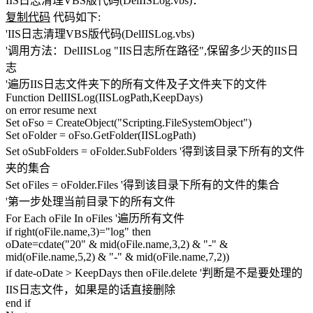
IIS日志清理VBS版代码(DelIISLog.vbs)：
复制代码
代码如下:
'IIS日志清理VBS版代码(DelIISLog.vbs)
'调用方法：DelIISLog "IIS日志所在路径",保留多少天的IIS日
志
'遍历IIS日志文件夹下的所有文件及子文件夹下的文件
Function DelIISLog(IISLogPath,KeepDays)
on error resume next
Set oFso = CreateObject("Scripting.FileSystemObject")
Set oFolder = oFso.GetFolder(IISLogPath)
Set oSubFolders = oFolder.SubFolders '得到该目录下所有的文件
夹的集合
Set oFiles = oFolder.Files '得到该目录下所有的文件的集合
'第一步处理当前目录下的所有文件
For Each oFile In oFiles '遍历所有文件
if right(oFile.name,3)="log" then
oDate=cdate("20" & mid(oFile.name,3,2) & "-" &
mid(oFile.name,5,2) & "-" & mid(oFile.name,7,2))
if date-oDate > KeepDays then oFile.delete '判断是不是要处理的
IIS日志文件，如果是的话直接删除
end if