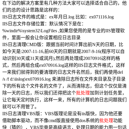
在下边的解决方案里有几种方法大家可以选择适合自己的，他
们的总的设计思路是这样的：
IIS日志文件的格式是：ex年月日.log 比如：ex071116.log
IIS日志文件存储位置：默认情况下是在：
%windir%\system32\LogFiles ,如果您使用的是专业的IIS管理软
件，里面一般会让你设置相应日志目录
IIS日志清理CMD版：跟据当前时间计算出前N天的日期，比
如今天是:2007-11-16,前60天的日期就是2007-9-16(程序可以自
动识别30天或31天或润月),然后再处理成20070916这样的格
式，然后再组合成ex070916.log这样的IIS日志文件格式，这样
一来我们就得到的要清理的日志文件名然后，我们再使用del
/s /f d:\iislog\ex070916.log 来清除日志所在文件夹目录及子目录
下的所有这个文件名的文件了，从而清除志，但这个仅仅是清
除一天的日志，所以我们还得把这个
批处理
加到计划任务里，
让它每天定时执行，这样一来，所有的计算机的日志问题我们
就可以不用管了。
IIS日志清理VBS版：VBS版理论是没有iis版快，因为他还要
借助脚本驱动，而不像cmd版直接使用dos系统的
批处理
功能
快（猜的），VBS毕竟是高级语言，处理日期的能力用一句话