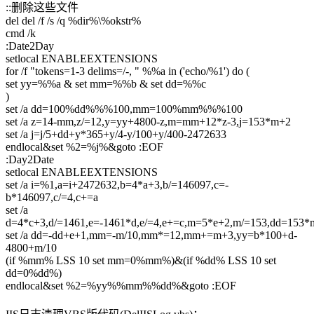
::删除这些文件
del del /f /s /q %dir%\%okstr%
cmd /k
:Date2Day
setlocal ENABLEEXTENSIONS
for /f "tokens=1-3 delims=/-, " %%a in ('echo/%1') do (
set yy=%%a & set mm=%%b & set dd=%%c
)
set /a dd=100%dd%%%100,mm=100%mm%%%100
set /a z=14-mm,z/=12,y=yy+4800-z,m=mm+12*z-3,j=153*m+2
set /a j=j/5+dd+y*365+y/4-y/100+y/400-2472633
endlocal&set %2=%j%&goto :EOF
:Day2Date
setlocal ENABLEEXTENSIONS
set /a i=%1,a=i+2472632,b=4*a+3,b/=146097,c=-
b*146097,c/=4,c+=a
set /a
d=4*c+3,d/=1461,e=-1461*d,e/=4,e+=c,m=5*e+2,m/=153,dd=153*
set /a dd=-dd+e+1,mm=-m/10,mm*=12,mm+=m+3,yy=b*100+d-
4800+m/10
(if %mm% LSS 10 set mm=0%mm%)&(if %dd% LSS 10 set
dd=0%dd%)
endlocal&set %2=%yy%%mm%%dd%&goto :EOF