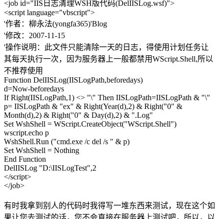
<job id="IIS日志清理WSH版代码(DelIISLog.wsf)">
<script language="vbscript">
'作者：柳永法(yongfa365)'Blog
'修改：2007-11-15
'操作说明：此文件只能清除一天的日志，得使用计划任务让
其每天执行一次，因为服务器上一般都禁用WScript.Shell,所以
不推荐使用
Function DelIISLog(IISLogPath,beforedays)
d=Now-beforedays
If Right(IISLogPath,1) <> "\" Then IISLogPath=IISLogPath & "\"
p= IISLogPath & "ex" & Right(Year(d),2) & Right("0" &
Month(d),2) & Right("0" & Day(d),2) & ".Log"
Set WshShell = WScript.CreateObject("WScript.Shell")
wscript.echo p
WshShell.Run ("cmd.exe /c del /s " & p)
Set WshShell = Nothing
End Function
DelIISLog "D:\IISLogTest",2
</script>
</job>
有时我拿到别人的代码时我得写一堆东西来测试，现在这个如
果让您去测试的话，您不会直接在服务器上测试吧，所以，以