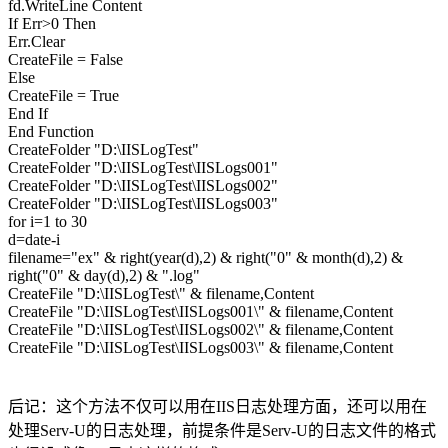
fd.WriteLine Content
If Err>0 Then
Err.Clear
CreateFile = False
Else
CreateFile = True
End If
End Function
CreateFolder "D:\IISLogTest"
CreateFolder "D:\IISLogTest\IISLogs001"
CreateFolder "D:\IISLogTest\IISLogs002"
CreateFolder "D:\IISLogTest\IISLogs003"
for i=1 to 30
d=date-i
filename="ex" & right(year(d),2) & right("0" & month(d),2) &
right("0" & day(d),2) & ".log"
CreateFile "D:\IISLogTest\" & filename,Content
CreateFile "D:\IISLogTest\IISLogs001\" & filename,Content
CreateFile "D:\IISLogTest\IISLogs002\" & filename,Content
CreateFile "D:\IISLogTest\IISLogs003\" & filename,Content
后记：这个方法不仅可以用在IIS日志处理方面，还可以用在
处理Serv-U的日志处理，前提条件是Serv-U的日志文件的格式