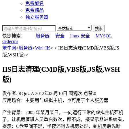
免费域名
免费赠品
独立服务器
搜索
快捷搜索：
服务器
安全
linux 安全
MYSQL
dedecms
笨牛网
>
服务器
>
Win+IIS
> > IIS日志清理(CMD版,VBS版,JS
版,WSH版) >
IIS日志清理(CMD版,VBS版,JS版,WSH
版)
发布者: RQuUA
2012年06月10日
围观
次
点赞:0
应用场合：主要用与虚拟主机，也可用于个人服务器
产生背景：2005 年某月某日，一向运行正常的虚拟主机死机
了，让机房值班人员重启数次，都不成，接显示器进系统看，
提示：C盘空间不足，半夜还得去机房处理，到机房后先断