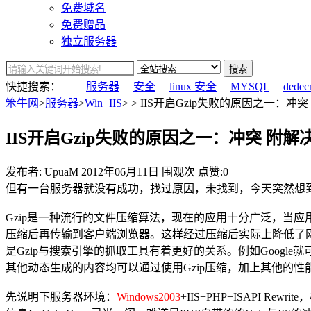
免费域名
免费赠品
独立服务器
搜索
快捷搜索：
服务器
安全
linux 安全
MYSQL
dedec
笨牛网
>
服务器
>
Win+IIS
> > IIS开启Gzip失败的原因之一：冲突
IIS开启Gzip失败的原因之一：冲突 附解
发布者: UpuaM
2012年06月11日
围观
次
点赞:0
但有一台服务器就没有成功，找过原因，未找到，今天突然想
Gzip是一种流行的文件压缩算法，现在的应用十分广泛，当应
压缩后再传输到客户端浏览器。这样经过压缩后实际上降低了
是Gzip与搜索引擎的抓取工具有着更好的关系。例如Google
其他动态生成的内容均可以通过使用Gzip压缩，加上其他的
先说明下服务器环境：
Windows2003
+IIS+PHP+ISAPI 