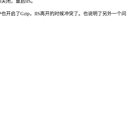
on关闭，重启IIS。
也开启了Gzip，IIS再开的时候冲突了。也说明了另外一个问