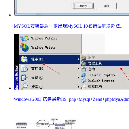
MYSQL安装最后一步出现MySQL 1045错误解决办法...
Windows 2003 搭建最新IIS+php+Mysql+Zend+phpMya