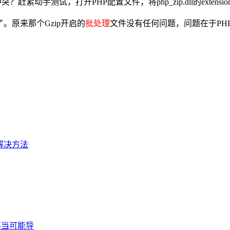
？赶紧动手测试，打开PHP配置文件，将php_zip.dll的extensi
。原来那个Gzip开启的
批处理
文件没有任何问题，问题在于PHP
的解决方法
置不当可能导