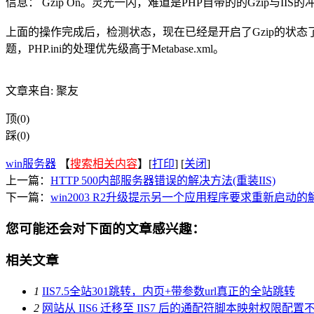
信息： Gzip On。灵光一闪，难道是PHP自带的的Gzip与IIS的冲突
上面的操作完成后，检测状态，现在已经是开启了Gzip的状态了
题，PHP.ini的处理优先级高于Metabase.xml。
文章来自: 聚友
顶(0)
踩(0)
win服务器
【
搜索相关内容
】[
打印
] [
关闭
]
上一篇：
HTTP 500内部服务器错误的解决方法(重装IIS)
下一篇：
win2003 R2升级提示另一个应用程序要求重新启动
您可能还会对下面的文章感兴趣：
相关文章
1
IIS7.5全站301跳转，内页+带参数url真正的全站跳转
2
网站从 IIS6 迁移至 IIS7 后的通配符脚本映射权限配