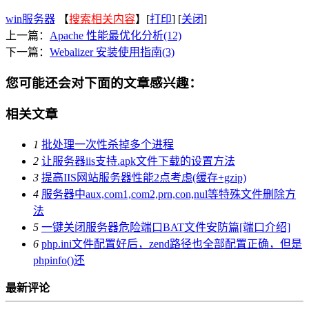
win服务器
【
搜索相关内容
】[
打印
] [
关闭
]
上一篇：
Apache 性能最优化分析(12)
下一篇：
Webalizer 安装使用指南(3)
您可能还会对下面的文章感兴趣：
相关文章
1
批处理一次性杀掉多个进程
2
让服务器iis支持.apk文件下载的设置方法
3
提高IIS网站服务器性能2点考虑(缓存+gzip)
4
服务器中aux,com1,com2,prn,con,nul等特殊文件删除方
法
5
一键关闭服务器危险端口BAT文件安防篇[端口介绍]
6
php.ini文件配置好后，zend路径也全部配置正确，但是
phpinfo()还
最新评论