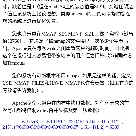
寸。缺省值是0（但在SunOS4上的缺省值是8129。实验证明这
个值在该系统上比较理想）类似lmbench的工具可以帮助您在
您的系统上进行优化设置。
您也许乐意在MMAP_SEGMENT_SIZE上做个实验（缺省
值32768）。它决定了被mmap的文件将以一次多少个字节写
出。Apache只在每次write之间重置客户的超时时间，因此把
这个值设得过大容易把带宽较窄的用户拒之门外--除非同时增
加Timeout。
您的系统有可能根本不用mmap。如果是这样的话，定义
USE_MMAP_FILES和HAVE_MMAP也许会奏效（如果它真的
有效请告诉我们）。
Apache尽全力避免在内存中拷贝数据。对任何请求的首
次写出都将借助writev合并头标及第一块数据：
writev(3, [{"HTTP/1.1 200 OK\r\nDate: Thu, 11"...,
245},{"\0\0\0\0\0\0\0\0\0\0\0\0\0\0\0\0"..., 6144}], 2) = 6389