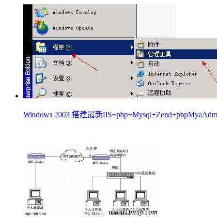
Windows 2003 搭建最新IIS+php+Mysql+Zend+phpMya