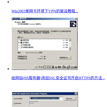
Win2003单网卡环境下VPN的架设教程...
给网站(IIS服务器)添加SSL安全证书开启HTTPS的方法...