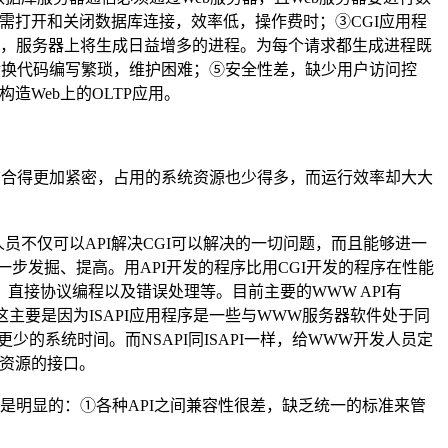
都需打开和关闭数据库连接，效率低，操作费时；③CGI应用程
加，服务器上将生成日益增多的进程。为每个请求都生成进程既
的转换代码编写繁琐，维护困难；⑤安全性差，缺少用户访问控
造Web上的OLTP应用。
务器结合得更加紧密，占用的系统资源也少得多，而运行效率却大大
员不仅可以API解决CGI可以解决的一切问题，而且能够进一
步发掘、提高。用API开发的程序比用CGI开发的程序在性能
、直接协议编程以及错误处理等。目前主要的WWW API有
开发的程序，这主要是因为ISAPI应用程序是一些与WWW服务器软件处于同
的系统时间。而NSAPI同ISAPI一样，给WWW开发人员定
部资源的接口。
也是明显的：①各种API之间兼容性很差，缺乏统一的标准来管