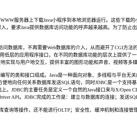
用户可以从WWW服务器上下载Java小程序到本地浏览器运行。这些
，要求Java提供数据库访问功能的呼声越来越高。为了防止出现对J
在于：直接访问数据库，不再需要Web数据库的介入，从而避开了CG
个通用低层的应用程序接口，在不同的数据库功能的层次上提供了一
便地实现与用户地交互，提供丰富的图形功能和声音、视频等多
ava语言编写的类和接口组成。Java是一种面向对象、多线程与平
便地向任何关系数据库发送SQL语句，同时JDBC是一个支持
I基础上。JDBC的主要任务是定义一个自然的Java接口来与X/Op
Driver API。JDBC完成的工作是：建立与数据库的连接；发送
据库查询等操作，还不能进行OLTP；安全性、缓冲机制和连接管