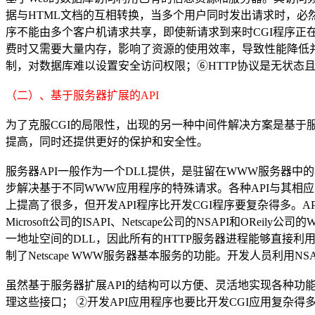
据与HTML文档的互相转换，当多个用户同时发出请求时，必然
序不能由多个客户机请求共享，即使新请求到来时CGI程序正
费时又需要大量内存，影响了资源的使用效率，导致性能降低并
制，对数据库难以设置安全访问权限；⑥HTTP协议是无状态且
（二）、基于服务器扩展的API
为了克服CGI的局限性，出现的另一种中间件解决方案是基于服
提高，同时还提供更好的保护和安全性。
服务器API一般作为一个DLL提供，是驻留在WWW服务器中
步解决基于不同WWW应用程序的特殊请求。各种API与其相
上提高了很多，但开发API程序比开发CGI程序要复杂得多。
Microsoft公司的ISAPI、Netscape公司的NSAPI和O
一地址空间的DLL，因此所有的HTTP服务器进程能够直接利用
制了Netscape WWW服务器基本服务的功能。开发人员利
虽然基于服务器扩展API的结构可以方便、灵活地实现各种功能
理这些接口； ②开发API应用程序也要比开发CGI应用复杂得多