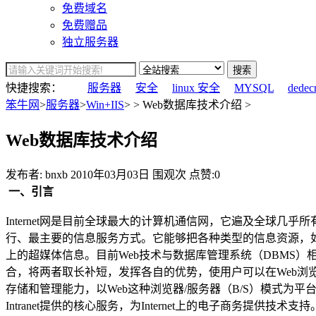
免费域名
免费赠品
独立服务器
搜索
快捷搜索：
服务器
安全
linux 安全
MYSQL
dedec
笨牛网
>
服务器
>
Win+IIS
> > Web数据库技术介绍 >
Web数据库技术介绍
发布者: bnxb
2010年03月03日
围观
次
点赞:0
一、引言
Internet网是目前全球最大的计算机通信网，它遍及全球几乎所
行、最主要的信息服务方式。它能够把各种类型的信息资源，如静
上的超媒体信息。目前Web技术与数据库管理系统（DBMS）
合，将两者取长补短，发挥各自的优势，使用户可以在Web浏览
存储和管理能力，以Web这种浏览器/服务器（B/S）模式为平台，
Intranet提供的核心服务，为Internet上的电子商务提供技术支持