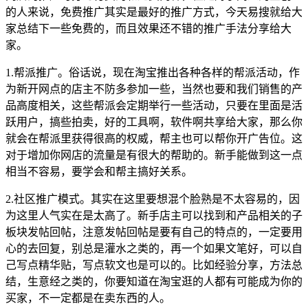
的人来说，免费推广其实是最好的推广方式，今天易搜就给大
家总结下一些免费的，而且效果还不错的推广手法分享给大
家。
1.帮派推广。俗话说，现在淘宝推出各种各样的帮派活动，作
为新开网点的店主不防多参加一些，当然也要和我们销售的产
品高度相关，这些帮派会定期举行一些活动，只要在里面是活
跃用户，搞些拍卖，好的工具啊，软件啊共享给大家，那么你
就会在帮派里获得很高的权威，帮主也可以帮你开广告位。这
对于增加你网店的流量是有很大的帮助的。新手能做到这一点
相当不容易，要学会和帮主搞好关系。
2.社区推广模式。其实在这里要想混个脸熟是不太容易的，因
为这里人气实在是太高了。新手店主可以找到和产品相关的子
板块发帖回帖，注意发帖回帖是要有自己的特点的，一定要用
心的去回复，别总是灌水之类的，再一个如果文笔好，可以自
己写点精华贴，写点软文也是可以的。比如经验分享，方法总
结，生意经之类的，你要知道在淘宝逛的人都有可能成为你的
买家，不一定都是在卖东西的人。