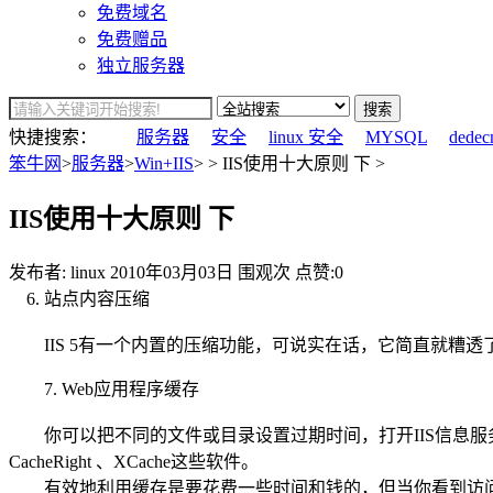
免费域名
免费赠品
独立服务器
搜索
快捷搜索：
服务器
安全
linux 安全
MYSQL
dedec
笨牛网
>
服务器
>
Win+IIS
> > IIS使用十大原则 下 >
IIS使用十大原则 下
发布者: linux
2010年03月03日
围观
次
点赞:0
6. 站点内容压缩
IIS 5有一个内置的压缩功能，可说实在话，它简直就糟透了，使用
7. Web应用程序缓存
你可以把不同的文件或目录设置过期时间，打开IIS信息服
CacheRight 、XCache这些软件。
有效地利用缓存是要花费一些时间和钱的，但当你看到访问量