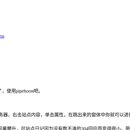
ms
pipeboost吧。
务器，右击站点内容，单击属性，在跳出来的窗体中你就可以进
攀升，可站点日记因为没有数不清的304回应而变得很小，带