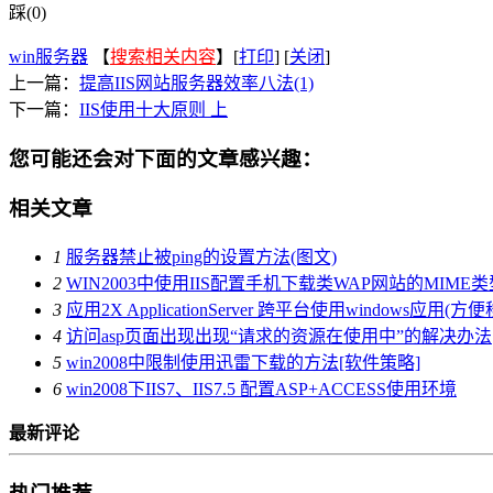
踩(0)
win服务器
【
搜索相关内容
】[
打印
] [
关闭
]
上一篇：
提高IIS网站服务器效率八法(1)
下一篇：
IIS使用十大原则 上
您可能还会对下面的文章感兴趣：
相关文章
1
服务器禁止被ping的设置方法(图文)
2
WIN2003中使用IIS配置手机下载类WAP网站的MIME
3
应用2X ApplicationServer 跨平台使用windows应用(
4
访问asp页面出现出现“请求的资源在使用中”的解决办法
5
win2008中限制使用迅雷下载的方法[软件策略]
6
win2008下IIS7、IIS7.5 配置ASP+ACCESS使用环境
最新评论