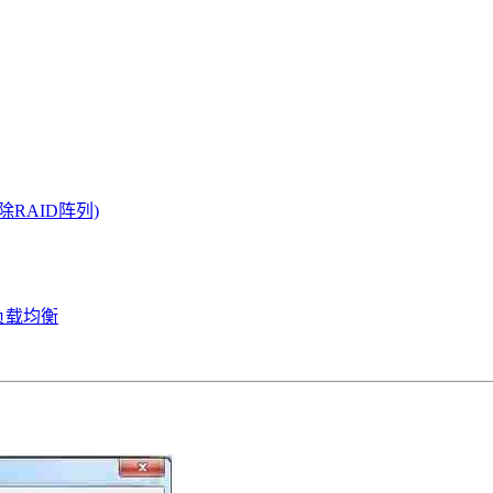
除RAID阵列)
置(负载均衡