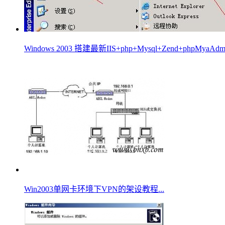
Windows 2003 搭建最新IIS+php+Mysql+Zend+phpMya
Win2003单网卡环境下VPN的架设教程...