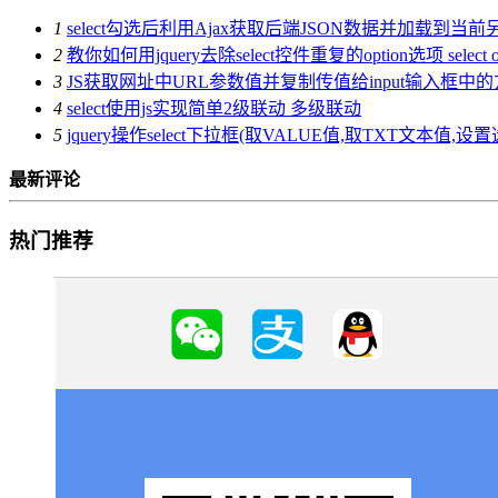
1
select勾选后利用Ajax获取后端JSON数据并加载到当前
2
教你如何用jquery去除select控件重复的option选项 select
3
JS获取网址中URL参数值并复制传值给input输入框中
4
select使用js实现简单2级联动 多级联动
5
jquery操作select下拉框(取VALUE值,取TXT文本值,设
最新评论
热门推荐