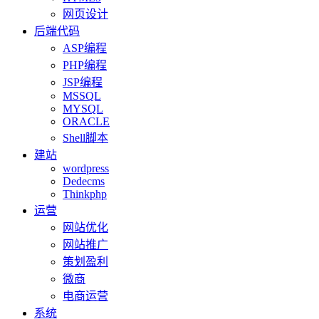
网页设计
后端代码
ASP编程
PHP编程
JSP编程
MSSQL
MYSQL
ORACLE
Shell脚本
建站
wordpress
Dedecms
Thinkphp
运营
网站优化
网站推广
策划盈利
微商
电商运营
系统