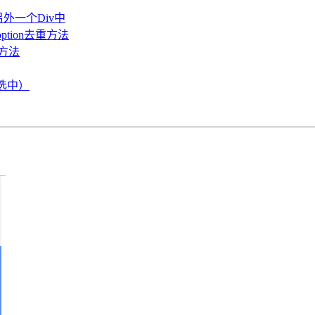
另外一个Div中
 option去重方法
的方法
置选中）