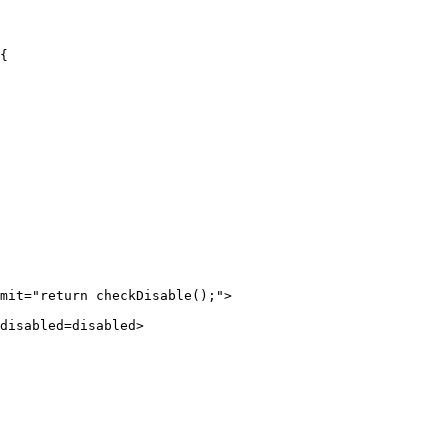
{

mit="return checkDisable();">

disabled=disabled>
