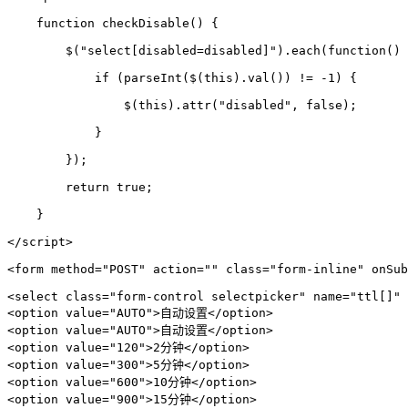
    function checkDisable() {

        $("select[disabled=disabled]").each(function() 
            if (parseInt($(this).val()) != -1) {

                $(this).attr("disabled", false);

            }

        });

        return true;

    }

</script>

<form method="POST" action="" class="form-inline" onSub
<select class="form-control selectpicker" name="ttl[]" 
<option value="AUTO">自动设置</option>

<option value="AUTO">自动设置</option>

<option value="120">2分钟</option>

<option value="300">5分钟</option>

<option value="600">10分钟</option>

<option value="900">15分钟</option>
