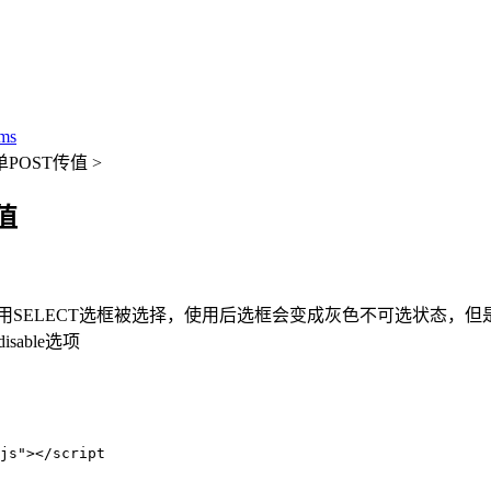
ms
单POST传值 >
值
sabled来禁用SELECT选框被选择，使用后选框会变成灰色不可选
able选项
js"></script
