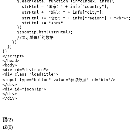
      $.each(data, function (infoIndex, info){

        strHtml = "国家：" + info["country"];

        strHtml += "城市：" + info["city"];

        strHtml += "省份：" + info["region"] + "<br>";

        strHtml += "<hr>"

      }) 

      $jsontip.html(strHtml);

      //显示处理后的数据 

    }) 

  }) 

})

</script> 

</head> 

<body> 

<div id="divframe"> 

<div class="loadTitle"> 

<input type="button" value="获取数据" id="btn"/> 

</div> 

<div id="jsonTip"> 

</div> 

</div>
顶(2)
踩(0)