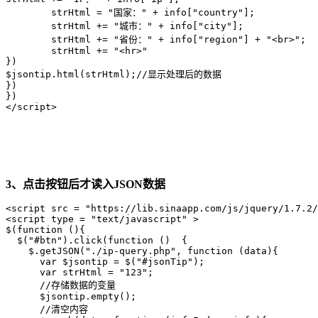
        strHtml = "国家：" + info["country"];

        strHtml += "城市：" + info["city"];

        strHtml += "省份：" + info["region"] + "<br>";

        strHtml += "<hr>"

})

$jsontip.html(strHtml);//显示处理后的数据

})

})

</script>
3、点击按钮后才读入JSON数据
<script src = "https://lib.sinaapp.com/js/jquery/1.7.2/
<script type = "text/javascript" > 

$(function (){

  $("#btn").click(function ()  {

    $.getJSON("./ip-query.php", function (data){

      var $jsontip = $("#jsonTip");

      var strHtml = "123";

      //存储数据的变量 

      $jsontip.empty();

      //清空内容 
