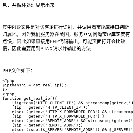
息，并循环处理显示出来
其中PHP文件是对访客IP进行识别，并调用淘宝IP库接口判断
归属地，因为我们服务器在美国，服务器访问淘宝IP库速度有
点慢，因此如果直接用PHP代码输出，可能页面打开会比较
慢，因此需要用到AJAX请求并输出的方法
PHP文件如下：
<?php

$ipzhenshi = get_real_ip();

?>

<?php

function get_real_ip(){

    if(getenv('HTTP_CLIENT_IP') && strcasecmp(getenv('H
    {$ip = getenv('HTTP_CLIENT_IP');}

    elseif(getenv('HTTP_X_FORWARDED_FOR') && strcasecmp
    {$ip = getenv('HTTP_X_FORWARDED_FOR');}

    elseif(getenv('REMOTE_ADDR') && strcasecmp(getenv('
    {$ip = getenv('REMOTE_ADDR');}

    elseif(isset($_SERVER['REMOTE_ADDR']) && $_SERVER['