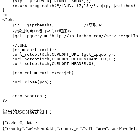
    {$ip = $_SERVER['REMOTE_ADDR'];}

    return preg_match("/[\d\.]{7,15}/", $ip, $matches) 
}

?>

<?php

    $ip = $ipzhenshi;            //获取IP

    //通过淘宝IP接口查询IP归属地

    $get_ipquery = "http://ip.taobao.com//service/getIp
    //CURL

    $ch = curl_init();

    curl_setopt($ch,CURLOPT_URL,$get_ipquery);

    curl_setopt($ch,CURLOPT_RETURNTRANSFER,1);

    curl_setopt($ch,CURLOPT_HEADER,0);

    $content = curl_exec($ch);

    curl_close($ch);

    echo $content;

?>
输出的JSON格式如下：
{"code":0,"data":
{"country":"\u4e2d\u56fd","country_id":"CN","area":"\u534e\u4e1c"