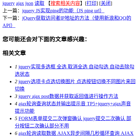
jquery
ajax
json
读取
【
搜索相关内容
】[
打印
] [
关闭
]
上一篇：
jquery JS实现ping的功能（JS ping url）
下一篇：
jQuery获取访问者IP地址的方法（使用新浪和QQ的
API）
您可能还会对下面的文章感兴趣：
相关文章
1
jquery实现多选框 全选 取消全选 自动勾选 自动去除勾
选状态
2
jquery选项卡点选切换图片 点选按钮切换不同图片来回
切换
3
jquery ajax post数据并获取返回值进行操作方法
4
ajax轮询查询状态并输出提示音 TP5+jquery+ajax声音
提示功能
5
FORM表单提交二次弹窗确认 jquery提交二次确认 部
分按钮二次确认部分不用
6
ajax轮询读取数据 AJAX异步间隔几秒循环查询 AJAX