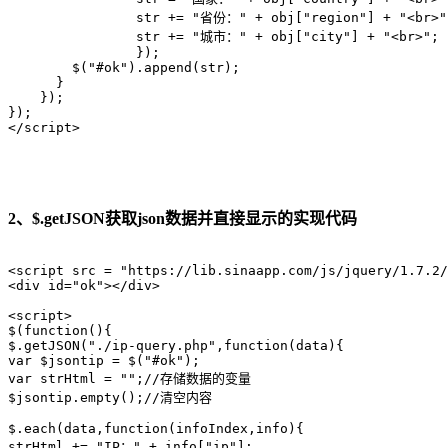
                str += "省份：" + obj["region"] + "<br>";
                str += "城市：" + obj["city"] + "<br>";  
                });

        $("#ok").append(str);

      }

    });

});

</script>
2、$.getJSON获取json数据并直接显示的实现代码
<script src = "https://lib.sinaapp.com/js/jquery/1.7.2/
<div id="ok"></div>

<script>

$(function(){

$.getJSON("./ip-query.php",function(data){

var $jsontip = $("#ok");

var strHtml = "";//存储数据的变量

$jsontip.empty();//清空内容

$.each(data,function(infoIndex,info){

strHtml += "IP：" + info["ip"];
