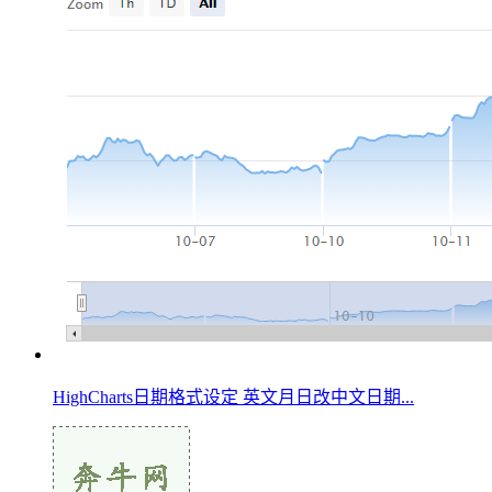
HighCharts日期格式设定 英文月日改中文日期...